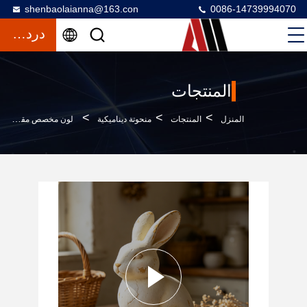
shenbaolaianna@163.con
0086-14739994070
دردشة
المنتجات
>
>
>
المنزل
المنتجات
منحوتة ديناميكية
لون مخصص مقاوم للماء UV مقاوم للشمس تمثال أرنب عيد الفصح للتزيين التجاري في الهواء الطلق