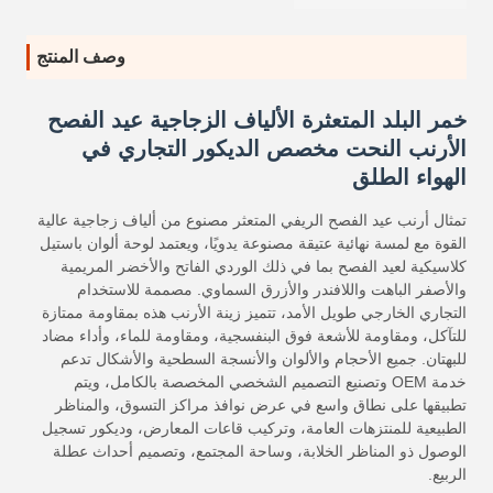
وصف المنتج
خمر البلد المتعثرة الألياف الزجاجية عيد الفصح
الأرنب النحت مخصص الديكور التجاري في
الهواء الطلق
تمثال أرنب عيد الفصح الريفي المتعثر مصنوع من ألياف زجاجية عالية
القوة مع لمسة نهائية عتيقة مصنوعة يدويًا، ويعتمد لوحة ألوان باستيل
كلاسيكية لعيد الفصح بما في ذلك الوردي الفاتح والأخضر المريمية
والأصفر الباهت واللافندر والأزرق السماوي. مصممة للاستخدام
التجاري الخارجي طويل الأمد، تتميز زينة الأرنب هذه بمقاومة ممتازة
للتآكل، ومقاومة للأشعة فوق البنفسجية، ومقاومة للماء، وأداء مضاد
للبهتان. جميع الأحجام والألوان والأنسجة السطحية والأشكال تدعم
خدمة OEM وتصنيع التصميم الشخصي المخصصة بالكامل، ويتم
تطبيقها على نطاق واسع في عرض نوافذ مراكز التسوق، والمناظر
الطبيعية للمنتزهات العامة، وتركيب قاعات المعارض، وديكور تسجيل
الوصول ذو المناظر الخلابة، وساحة المجتمع، وتصميم أحداث عطلة
الربيع.