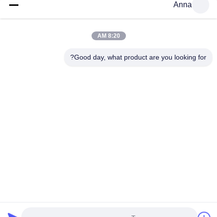
مشهد نشاط صيد بيض عيد الفصح
Anna
8:20 AM
صناعة يدوية وتغليف آمن
يتم تلوين كل قطعة يدويًا وتزيينها بواسطة كبار الحرفيين لضمان
Good day, what product are you looking for?
ملمس ريفي عتيق فريد. علبة خشبية قياسية للتصدير + عبوة رغوية
مقاومة للصدمات، تقلل بشكل كبير من معدل الضرر أثناء الشحن
البحري والجوي الدولي. دعم بالجملة للطلب بالجملة بسعر تنافسي
مباشر من المصنع، وموك مرن للطلب التجريبي للدفعة الصغيرة
والشراء بالجملة للمشروع الكبير.
Tags:
منحوتة ديناميكية,حركة المنحوتة,تمثال الحصان
horse statue
sculpture motion