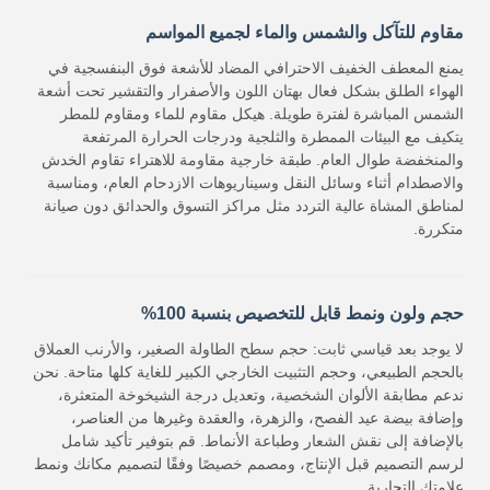
مقاوم للتآكل والشمس والماء لجميع المواسم
يمنع المعطف الخفيف الاحترافي المضاد للأشعة فوق البنفسجية في
الهواء الطلق بشكل فعال بهتان اللون والأصفرار والتقشير تحت أشعة
الشمس المباشرة لفترة طويلة. هيكل مقاوم للماء ومقاوم للمطر
يتكيف مع البيئات الممطرة والثلجية ودرجات الحرارة المرتفعة
والمنخفضة طوال العام. طبقة خارجية مقاومة للاهتراء تقاوم الخدش
والاصطدام أثناء وسائل النقل وسيناريوهات الازدحام العام، ومناسبة
لمناطق المشاة عالية التردد مثل مراكز التسوق والحدائق دون صيانة
متكررة.
حجم ولون ونمط قابل للتخصيص بنسبة 100%
لا يوجد بعد قياسي ثابت: حجم سطح الطاولة الصغير، والأرنب العملاق
بالحجم الطبيعي، وحجم التثبيت الخارجي الكبير للغاية كلها متاحة. نحن
ندعم مطابقة الألوان الشخصية، وتعديل درجة الشيخوخة المتعثرة،
وإضافة بيضة عيد الفصح، والزهرة، والعقدة وغيرها من العناصر،
بالإضافة إلى نقش الشعار وطباعة الأنماط. قم بتوفير تأكيد شامل
لرسم التصميم قبل الإنتاج، ومصمم خصيصًا وفقًا لتصميم مكانك ونمط
علامتك التجارية.