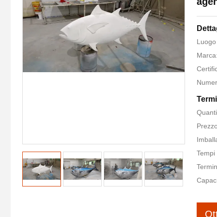
agen
Detta
Luogo 
Marca:
Certif
Numer
Termi
Quanti
Prezzo
Imball
Tempi 
Termin
Capaci
Ot