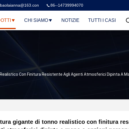
baolaianna@163.con
86--14739994070
OTTI
CHI SIAMO
NOTIZIE
TUTTI I CASI
Realistico Con Finitura Resistente Agli Agenti Atmosferici Dipinta A Ma
tura gigante di tonno realistico con finitura res