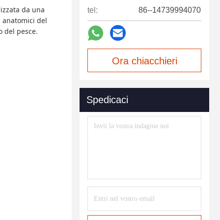
rizzata da una
tel:
86--14739994070
i anatomici del
o del pesce.
Ora chiacchieri
Spedicaci