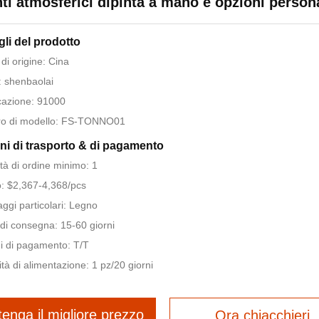
ti atmosferici dipinta a mano e opzioni persona
gli del prodotto
di origine: Cina
 shenbaolai
icazione: 91000
o di modello: FS-TONNO01
ni di trasporto & di pagamento
tà di ordine minimo: 1
: $2,367-4,368/pcs
aggi particolari: Legno
di consegna: 15-60 giorni
i di pagamento: T/T
tà di alimentazione: 1 pz/20 giorni
tenga il migliore prezzo
Ora chiacchieri