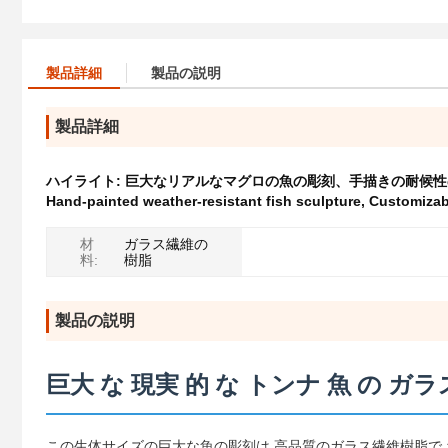
製品詳細
製品の説明
製品詳細
ハイライト:
巨大なリアルなマグロの魚の彫刻、手描きの耐候性
Hand-painted weather-resistant fish sculpture
,
Customizab
材
ガラス繊維の
料:
樹脂
製品の説明
巨大 な 現実 的 な トンナ 魚 の ガラ
この生体サイズの巨大な魚の彫刻は 高品質のガラス繊維樹脂で 