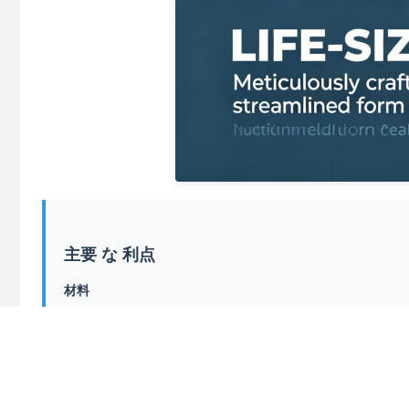
主要 な 利点
材料
厚いガラス繊維素材 軽量で構造強度が高い 衝撃耐性があり
カスタマイズサポート
プロジェクト要件に応じて,カスタムサイズ,色,姿勢,吊り/
幅広い応用シナリオ