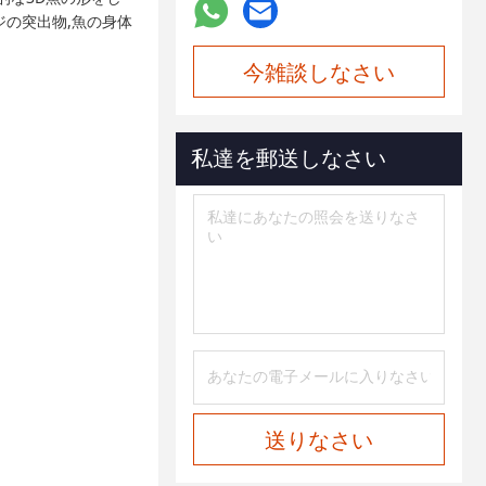
ジの突出物,魚の身体
今雑談しなさい
私達を郵送しなさい
送りなさい