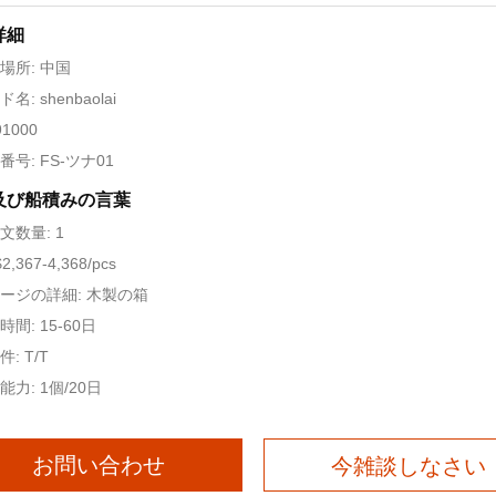
詳細
場所: 中国
名: shenbaolai
91000
号: FS-ツナ01
及び船積みの言葉
文数量: 1
2,367-4,368/pcs
ージの詳細: 木製の箱
間: 15-60日
: T/T
力: 1個/20日
お問い合わせ
今雑談しなさい