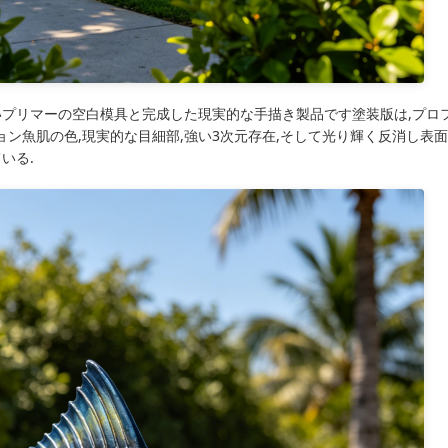
いプリマーの空白模具と完成した現実的な手描き製品です塗装版は,プロ
魚肌の色,現実的な目細部,強い3次元存在,そして光り輝く反消し表面. 
いる.