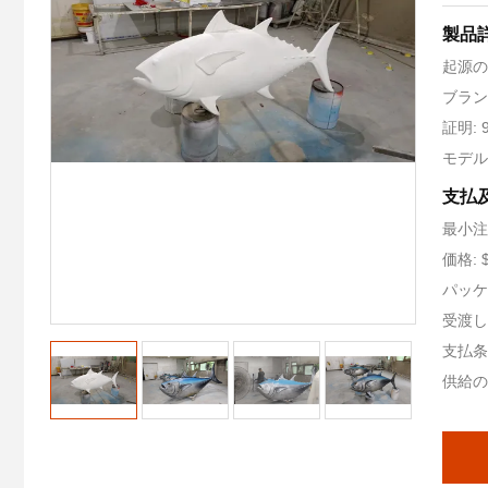
製品
起源の
ブランド
証明: 
モデル番
支払
最小注
価格: $
パッケ
受渡し時
支払条件
供給の能