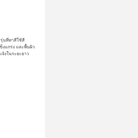
นที่ทาสีใช้สี
็งแกร่ง และพื้นผิว
างแจ้งในระยะยาว