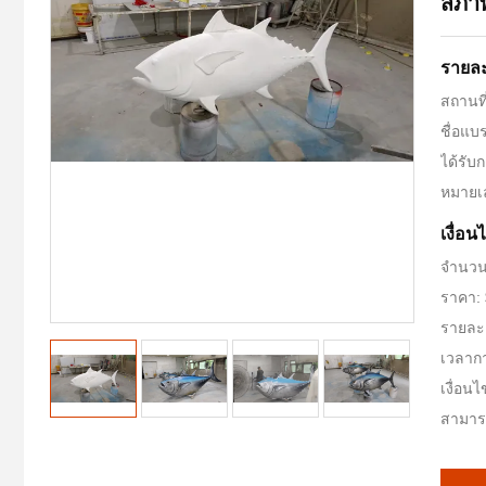
สภา
รายละ
สถานที
ชื่อแบ
ได้รับ
หมายเ
เงื่อ
จำนวนสั
ราคา: 
รายละเ
เวลากา
เงื่อน
สามารถ