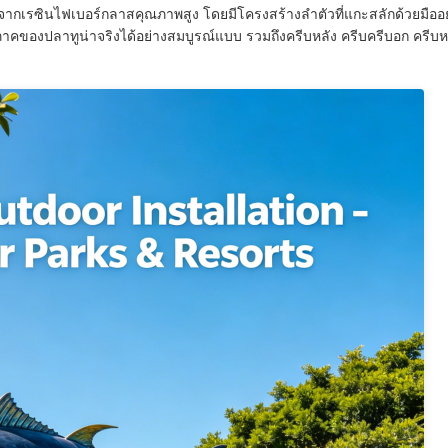
ษจากเรซินไฟเบอร์กลาสคุณภาพสูง โดยมีโครงสร้างลำตัวที่แกะสลักด้วยมืออ
ภาคของปลาทูน่าจริงได้อย่างสมบูรณ์แบบ รวมถึงครีบหลัง ครีบครีบอก ครีบหา