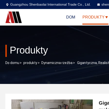
Guangzhou Shenbaolai International Trade Co., Ltd.
shen
DOM
PRODUKTY
Produkty
Do domu
>
produkty
>
Dynamiczna rzeźba
>
Gigantyczna, Reali
Giga