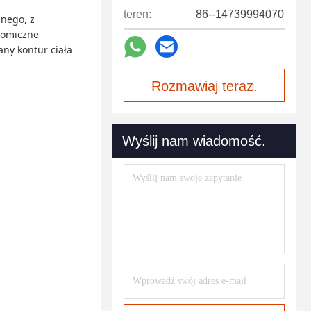
teren:
86--14739994070
anego, z
atomiczne
ny kontur ciała
Rozmawiaj teraz.
Wyślij nam wiadomość.