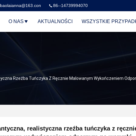
baolaianna@163.con
86--14739994070
O NAS
AKTUALNOŚCI
WSZYSTKIE PRZYPAD
styczna Rzeźba Tuńczyka Z Ręcznie Malowanym Wykończeniem Odpor
ntyczna, realistyczna rzeźba tuńczyka z ręczni