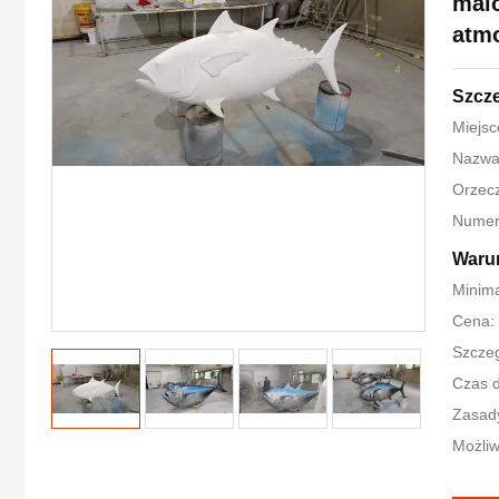
mal
atmo
Szcz
Miejsc
Nazwa
Orzecz
Numer
Warun
Minima
Cena: 
Szcze
Czas d
Zasady
Możliw