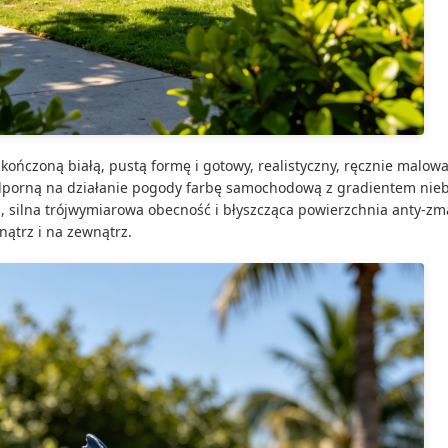
ończoną białą, pustą formę i gotowy, realistyczny, ręcznie malow
dporną na działanie pogody farbę samochodową z gradientem nieb
ku, silna trójwymiarowa obecność i błyszcząca powierzchnia anty-z
ątrz i na zewnątrz.