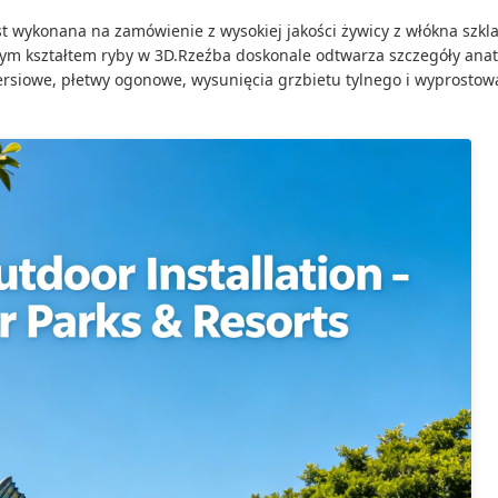
t wykonana na zamówienie z wysokiej jakości żywicy z włókna szkl
cznym kształtem ryby w 3D.Rzeźba doskonale odtwarza szczegóły an
rsiowe, płetwy ogonowe, wysunięcia grzbietu tylnego i wyprostowa