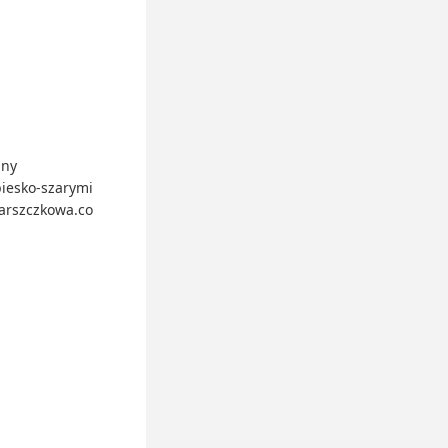
any
iesko-szarymi
marszczkowa.co