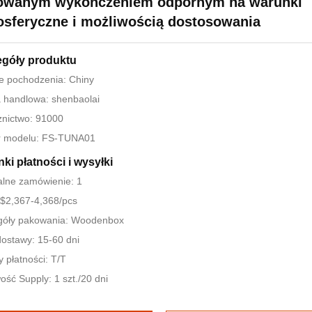
owanym wykończeniem odpornym na warunki
sferyczne i możliwością dostosowania
egóły produktu
e pochodzenia: Chiny
 handlowa: shenbaolai
nictwo: 91000
 modelu: FS-TUNA01
ki płatności i wysyłki
lne zamówienie: 1
$2,367-4,368/pcs
góły pakowania: Woodenbox
ostawy: 15-60 dni
 płatności: T/T
ość Supply: 1 szt./20 dni