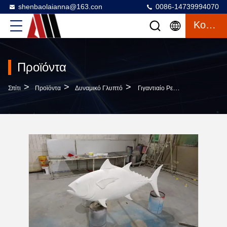
shenbaolaianna@163.con
0086-14739994070
Κουβέντα
Προϊόντα
>
>
>
Σπίτι
Προϊόντα
Δυναμικό Γλυπτό
Γιγαντιαίο Ρεαλιστικό Γλυπτό Ψαριού Τόνου Με Ζωγραφισμένο Στο Χέρι Φινίρισμα Ανθεκτικό Στις Καιρικές Συνθήκες Και Προσαρμόσιμες Επιλογές