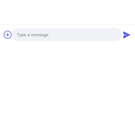
Στείλετε
Photo
Video Call
ΤΑ ΠΡΟΪΌΝΤΑ ΜΑΣ
Audio Call
Παρόμοια προϊόντα