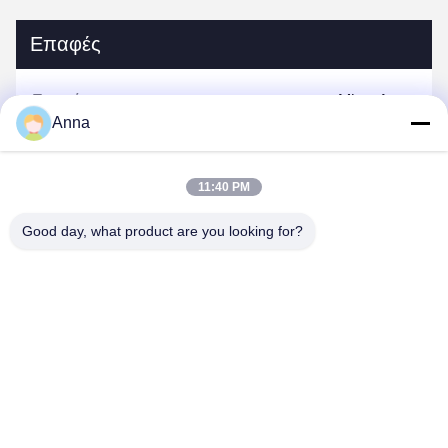
Επαφές
Επαφές:
Miss. Anna
Anna
τηλ:
0086-14739994070
11:40 PM
Good day, what product are you looking for?
Συνομιλία τώρα
Μας ταχυδρομήστε