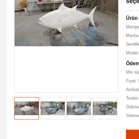
seçe
Ürün 
Menşe 
Marka 
Sertif
Model
Ödeme
Min sip
Fiyat:
Ambala
Teslim
Ödeme 
Yetene