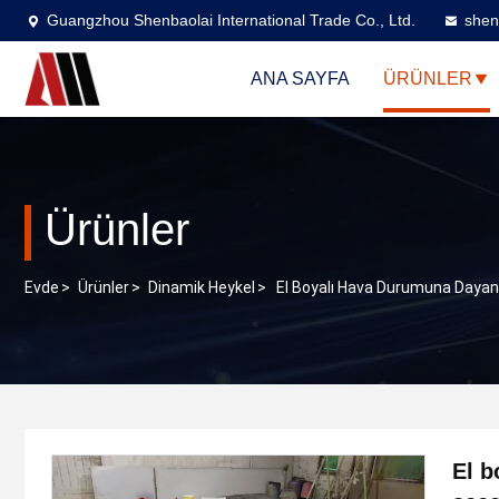
Guangzhou Shenbaolai International Trade Co., Ltd.
shen
ANA SAYFA
ÜRÜNLER
Ürünler
Evde
>
Ürünler
>
Dinamik Heykel
>
El Boyalı Hava Durumuna Dayanıkl
El b