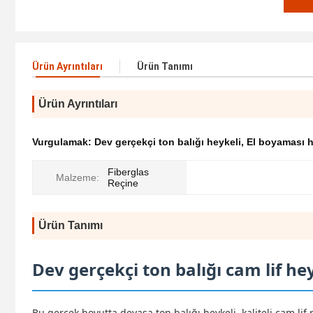
Ürün Ayrıntıları
Ürün Tanımı
Ürün Ayrıntıları
Vurgulamak:
Dev gerçekçi ton balığı heykeli
,
El boyaması h
Fiberglas
Malzeme:
Reçine
Ürün Tanımı
Dev gerçekçi ton balığı cam lif he
Bu gerçek boyutta devasa ton balığı heykeli, kaliteli cam lif 