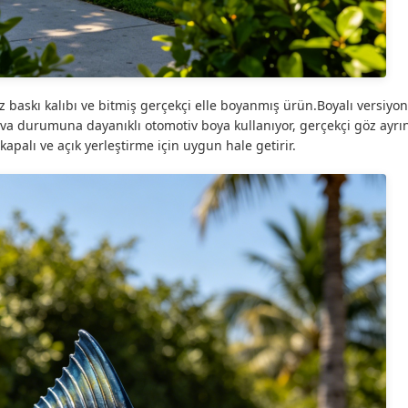
 baskı kalıbı ve bitmiş gerçekçi elle boyanmış ürün.Boyalı versiyo
ava durumuna dayanıklı otomotiv boya kullanıyor, gerçekçi göz ayrın
kapalı ve açık yerleştirme için uygun hale getirir.