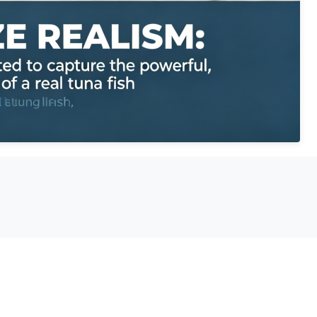
sal dayanıklılık, darbeye dayanıklı, taşınması ve kurulması kolay
sılı/duvara monte/başa monte kurulum yapısı