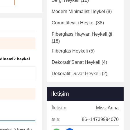
Sergi Heykeli
(12)
Modern Minimalist Heykel
(8)
Görüntüleyici Heykel
(38)
Fiberglass Hayvan Heykelliği
(18)
Fiberglas Heykeli
(5)
ğı dinamik heykel
Dekoratif Sanat Heykeli
(4)
Dekoratif Duvar Heykeli
(2)
İletişim
İletişim:
Miss. Anna
tele:
86--14739994070
gerçekçi 3 boyutlu