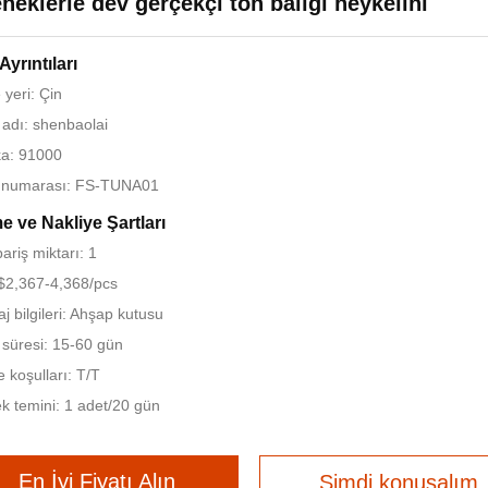
neklerle dev gerçekçi ton balığı heykelini
Ayrıntıları
yeri: Çin
adı: shenbaolai
ika: 91000
 numarası: FS-TUNA01
 ve Nakliye Şartları
ariş miktarı: 1
 $2,367-4,368/pcs
j bilgileri: Ahşap kutusu
 süresi: 15-60 gün
koşulları: T/T
k temini: 1 adet/20 gün
En İyi Fiyatı Alın
Şimdi konuşalım.