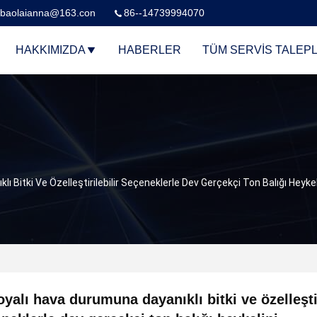
baolaianna@163.con
86--14739994070
HAKKIMIZDA
HABERLER
TÜM SERVIS TALEPL
ı Bitki Ve Özelleştirilebilir Seçeneklerle Dev Gerçekçi Ton Balığı Heykel
oyalı hava durumuna dayanıklı bitki ve özelleştir