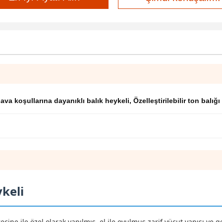
ava koşullarına dayanıklı balık heykeli
,
Özelleştirilebilir ton balı
ykeli
reçine ile özel olarak yapılmış, el ile oyulmuş zarif vücut yapısı ve 