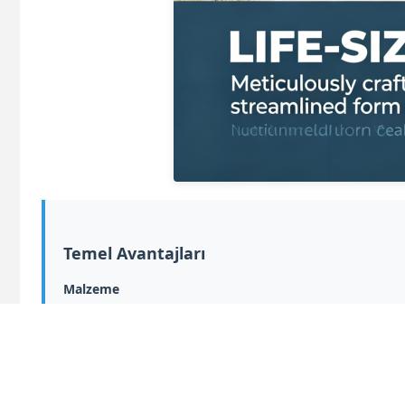
Temel Avantajları
Malzeme
Kalınlaştırılmış cam lif malzemesi, hafif ama yüksek yapı
Özelleştirme Desteği
Proje gereksinimlerine göre özel boyut, renk, duruş, a
Geniş Uygulama Senaryoları