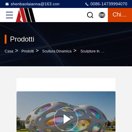
shenbaolaianna@163.con
0086-14739994070
Chiacchierata
Prodotti
>
>
>
Casa
Prodotti
Scultura Dinamica
Sculpture In FRP Resistenti Alle Intemperie All'aperto A Dimensioni Personalizzate Con Ombra Luminosa Arcobaleno Dinamica Per Il Design Del Paesaggio