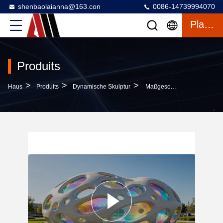
shenbaolaianna@163.con
0086-14739994070
Plaudern
Produits
>
>
>
Haus
Produits
Dynamische Skulptur
Maßgeschneiderte Größe Außenwetterbeständige FRP-Skulptur Mit Dynamischer Regenbogenlichtschattenkunst Für Landschaftsgestaltung