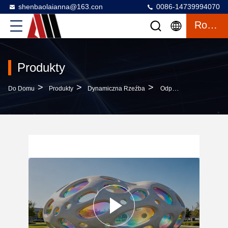
shenbaolaianna@163.con
0086-14739994070
Rozmowa
Produkty
>
>
>
Do Domu
Produkty
Dynamiczna Rzeźba
Odporna Na Warunki Atmosferyczne Rzeźba FRP O Niestandardowym Rozmiarze Z Dynamiczną Grafiką Tęczowego Światła Cienia Do Projektowania Krajobrazu