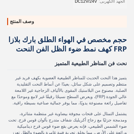
الجهد االكهربى:
DC12V/24V
وصف المنتج
حجم مخصص في الهواء الطلق بارك بلازا
FRP كهف نمط ضوء الظل الفن النحت
نحت فن المناظر الطبيعية المتميز
يتميز هذا النحت الحديث للمناظر الطبيعية العضوية بكهف فريد غير
منتظم وتصميم على شكل سائل، بعيدًا عن أنماط النحت التقليدية
الصلبة. مصنوع من البلاستيك المقوى بالألياف الزجاجية غير اللامعة
عالي الجودة (FRP)، ويعرض السطح نسيجًا رقيقًا غير لامع وموحدًا مع
تفاصيل رائعة مصنوعة يدويًا، مما يوفر جمالية صناعية بسيطة راقية.
يشتمل التمثال على فتحات مجوفة بيضاوية غير منتظمة متناثرة،
ومدمجة جزئيًا مع زجاج أكريليك شفاف متدرج بألوان قوس قزح. تحت
ضوء الشمس الطبيعي، فإنه يعرض بقع ضوء قوس قزح ديناميكية
ورائعة على الأرض، مما يخلق تجربة فنية غامرة بالضوء والظل تعزز