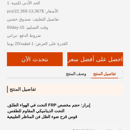
الحد الأدنى لكمية: 1
الأسعار: $13,367-22,368/pcs
تفاصيل التغليف: صندوق خشبي
وقت التسليم: 15-60day
شروط الدفع: تي/تي
القدرة على العرض: 1 قطعة/20 يوما
احصل على أفضل سعر
نتحدث الآن
تفاصيل المنتج
وصف المنتج
تفاصيل المنتج
إبراز:
حجم مخصص FRP النحت في الهواء الطلق
,
النحت الديناميكي المقاوم للطقس
,
قوس قزح ضوء الظل فن المناظر الطبيعية