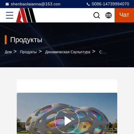
shenbaolaianna@163.con
0086-14739994070
Чат
Продукты
>
>
>
Дом
Продукты
Динамическая Скульптура
Скульптура Из Наружного Устойчивого К Погодным Условиям FRP С Динамическим Теневым Искусством Радужного Света Для Ландшафтного Дизайна