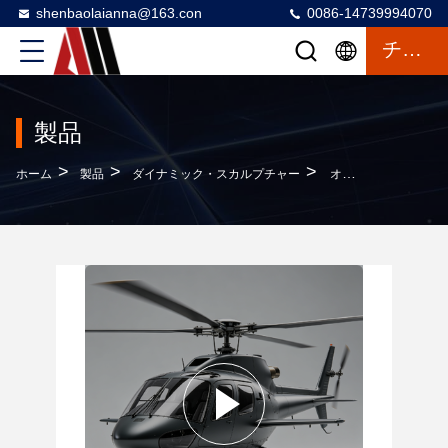
shenbaolaianna@163.con
0086-14739994070
チャットによるご相談
製品
>
>
>
ホーム
製品
ダイナミック・スカルプチャー
オーダーメイドライフサイズのヘリコプター彫刻 ポリッシュした鏡面 屋外大型航空芸術装置