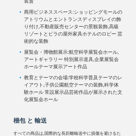
装置
商用ビジネススペース:ショッピングモールの
アトリウムとエントランスディスプレイの飾
り付け,不動産販売センターの景観装飾,高級
リゾートとビラの屋外家具ホテルのロビー 芸
術的な装飾
展覧会・博物館展示:航空科学展覧会ホール,
アートギャラリー 特別展示道具,企業展覧会
ホールテーマ展示アート作品
教育とテーマの会場:学校科学普及テーマのレ
イアウト,子供公園航空テーマの装飾,科学体
験ホール 常設展示品芸術作品が展示された文
化展覧会ホール
梱包 と 輸送
すべての商品は,国際的な長距離輸送中に損傷を避けるた