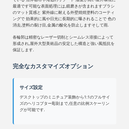
最適です可能な表面処理には,鏡磨きが含まれますブラシ
のマット質感と 紫外線に耐える外壁焼焼塗料のコーティ
ングで 効果的に風や日光に長期的に曝されることで 色の
消去,塗料の裂け目,金属の酸化を防止しますそして雨.
各輪郭は精密なレーザー切削とシームレス溶接によって
形成され,屋外大型美術品の安定した構造と強い風抵抗を
保証します.
完全なカスタマイズオプション
サイズ設定
デスクトップのミニチュア装飾から1:1のフルサイ
ズのヘリコプター彫刻まで,任意の比例スケーリン
グが可能です.