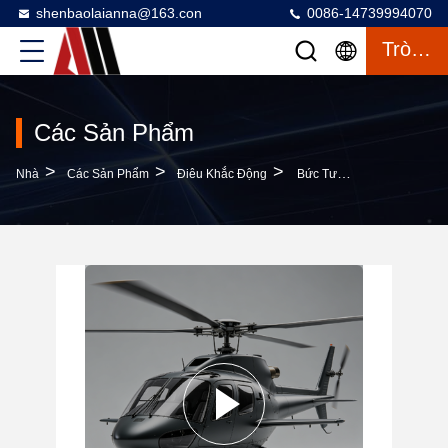
shenbaolaianna@163.con
0086-14739994070
Trò Chuyện
Các Sản Phẩm
>
>
>
Nhà
Các Sản Phẩm
Điêu Khắc Động
Bức Tượng Trực Thăng Kích Thước Thực Tế Tùy Chỉnh Với Bề Mặt Gương Đánh Bóng Cho Việc Lắp Đặt Nghệ Thuật Hàng Không Lớn Ngoài Trời