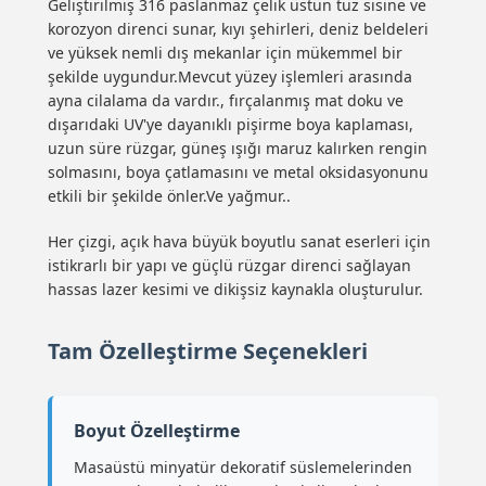
Geliştirilmiş 316 paslanmaz çelik üstün tuz sisine ve
korozyon direnci sunar, kıyı şehirleri, deniz beldeleri
ve yüksek nemli dış mekanlar için mükemmel bir
şekilde uygundur.Mevcut yüzey işlemleri arasında
ayna cilalama da vardır., fırçalanmış mat doku ve
dışarıdaki UV'ye dayanıklı pişirme boya kaplaması,
uzun süre rüzgar, güneş ışığı maruz kalırken rengin
solmasını, boya çatlamasını ve metal oksidasyonunu
etkili bir şekilde önler.Ve yağmur..
Her çizgi, açık hava büyük boyutlu sanat eserleri için
istikrarlı bir yapı ve güçlü rüzgar direnci sağlayan
hassas lazer kesimi ve dikişsiz kaynakla oluşturulur.
Tam Özelleştirme Seçenekleri
Boyut Özelleştirme
Masaüstü minyatür dekoratif süslemelerinden