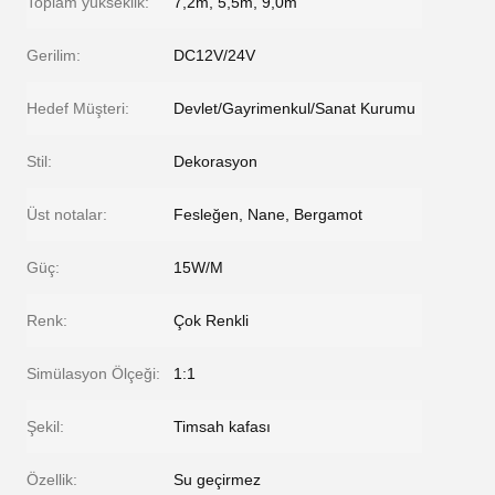
Toplam yükseklik:
7,2m, 5,5m, 9,0m
Gerilim:
DC12V/24V
Hedef Müşteri:
Devlet/Gayrimenkul/Sanat Kurumu
Stil:
Dekorasyon
Üst notalar:
Fesleğen, Nane, Bergamot
Güç:
15W/M
Renk:
Çok Renkli
Simülasyon Ölçeği:
1:1
Şekil:
Timsah kafası
Özellik:
Su geçirmez