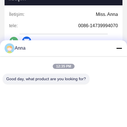
İletişim:
Miss. Anna
tele:
0086-14739994070
Anna
Şimdi konuşalım.
12:35 PM
Good day, what product are you looking for?
Bize e-posta gönderin.