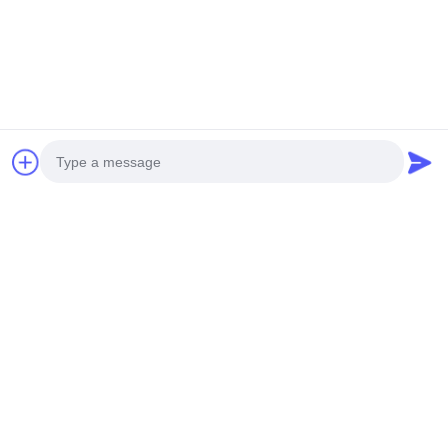
Gönder
BIZIM ÜRÜNLERIMIZ
Photo
Benzer ürünler
Video Call
Audio Call