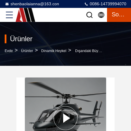
shenbaolaianna@163.con
0086-14739994070
Sohbet
Ürünler
>
>
>
Evde
Ürünler
Dinamik Heykel
Dışarıdaki Büyük Havacılık Sanat Kuruluşu Için Cilalanmış Ayna Yüzeyi Ile Özel Yaşam Boyutu Helikopter Heykelli