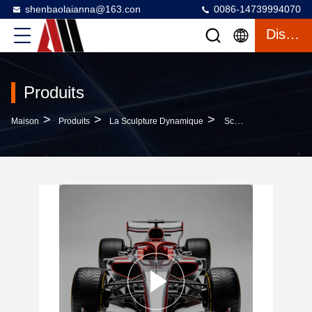
shenbaolaianna@163.con
0086-14739994070
Discuter
Produits
>
>
>
Maison
Produits
La Sculpture Dynamique
Sculpture De Voiture De Course F1 Grandeur Nature Avec Matériau En Fibre De Verre Et Conception Personnalisable