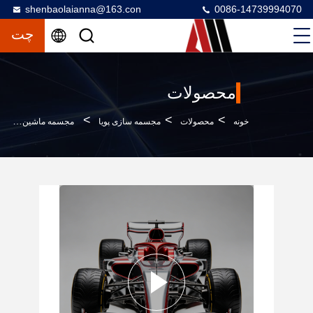
shenbaolaianna@163.con
0086-14739994070
چت
محصولات
>
>
>
خونه
محصولات
مجسمه سازی پویا
مجسمه ماشین مسابقه ای با اندازه واقعی F1 با مواد فایبرگلاس و طراحی قابل تنظیم