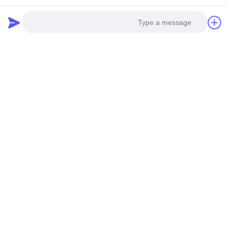
Photo
Video Call
Audio Call