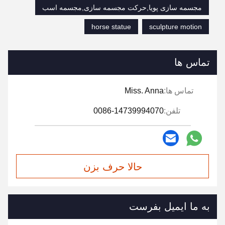
مجسمه سازی پویا,حرکت مجسمه سازی,مجسمه اسب
horse statue
sculpture motion
تماس ها
تماس ها:
Miss. Anna
تلفن:
0086-14739994070
حالا حرف بزن
به ما ایمیل بفرست