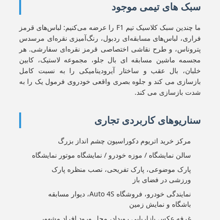
سبک های تیمی موجود
ما چندین سبک کلاسیک تیم F1 را عرضه می‌کنیم: لباس‌های قرمز
فراری، لباس‌های مسابقه‌ای ردبول، رنگ‌آمیزی نقره‌ای مرسدس
پتروناس، و طرح نقاشی اختصاصی قرمز نقره‌ای سفارشی. هر
مجسمه ماشین مسابقه ای بال جلو، مجموعه لاستیک، کابین
خلبان، بال عقب و ساختار آیرودینامیکی را به نسبت کامل
بازسازی می کند و جلوه بصری واقعی خودروی فرمول یک را به
شدت بازسازی می کند.
سناریوهای کاربردی تجاری
مرکز خرید اتریوم دکوراسیون چشم انداز بزرگ
سالن نمایشگاه / موزه خودرو / نمایشگاه موتور نمایشگاه
پارک موضوعی، پارک تفریحی، نصب منظره پارک
ورزشی در فضای باز
نمایندگی خودرو، فروشگاه Auto 4S، دیوار مسابقه
باشگاه و نمایش زمین
غرفه عکس بازاریابی رویداد، محل ورود افراد مشهور