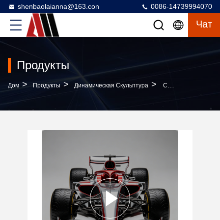
shenbaolaianna@163.con
0086-14739994070
Чат
Продукты
>
>
>
Дом
Продукты
Динамическая Скульптура
Скульптура Гоночного Автомобиля F1 В Натуральном Размере С Стекловолоконным Материалом И Настраиваемым Дизайном