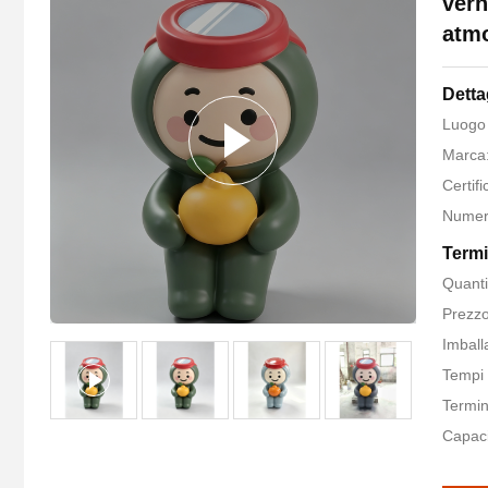
vern
atmo
Detta
Luogo 
Marca:
Certif
Numer
Termi
Quanti
Prezzo
Imball
Tempi 
Termin
Capaci