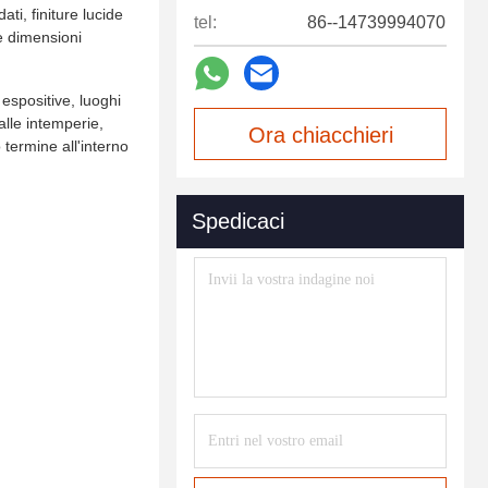
ti, finiture lucide
tel:
86--14739994070
se dimensioni
 espositive, luoghi
alle intemperie,
Ora chiacchieri
termine all'interno
Spedicaci