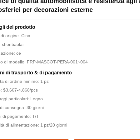
ice di qualità automobilistica e resistenza agli
sferici per decorazioni esterne
gli del prodotto
di origine: Cina
 shenbaolai
icazione: ce
o di modello: FRP-MASCOT-PERA-001~004
ni di trasporto & di pagamento
tà di ordine minimo: 1 pz
: $3,667-4,868/pcs
aggi particolari: Legno
di consegna: 30 giorni
i di pagamento: T/T
tà di alimentazione: 1 pz/20 giorni