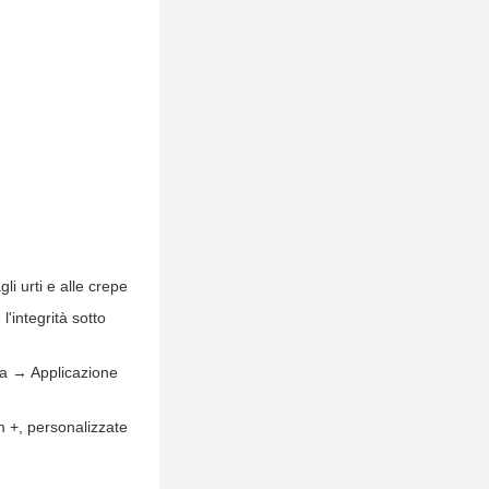
li urti e alle crepe
l'integrità sotto
ra → Applicazione
m +, personalizzate