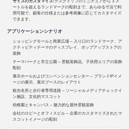
サイズのカスタマイズ:
デスクトップのミニチュアから 3 メ
ートルを超えるランドマークの彫刻まで、あらゆる寸法で利
用可能で、顧客の仕様または参考画像に応じてカスタマイズ
できます。
アプリケーションシナリオ
ショッピングモールと商業広場 – 入り口のランドマーク、ア
クティビティテーマのディスプレイ、ポップアップストアの
装飾
テーマパークと市立公園 – 景観装飾品、子供用エリアの装飾
彫刻
展示ホールおよびコンベンションセンター – ブランドIPイメ
ージの展示、展示ブースのレイアウト
観光名所と歩行者専用道路 – ソーシャルメディアチェックイ
ン施設、文化的マスコット
幼稚園とキャンパス – 魅力的な屋外景観装飾
会社のロビーとオフィスビル – 企業のカスタマイズされたマ
スコットイメージの彫刻