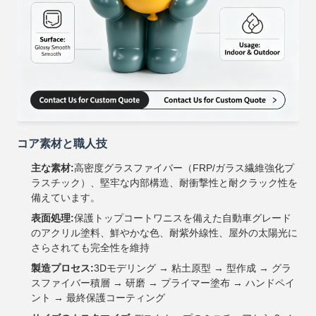
コア素材と職人技
主な素材:
高密度グラスファイバー（FRP/ガラス繊維強化プ
ラスチック）、堅牢な内部構造、耐衝撃性と耐クラック性を
備えています。
表面処理:
保護トップコートワニスを備えた自動車グレード
のアクリル塗料、鮮やかな色、耐紫外線性、屋外の太陽光に
さらされても完全性を維持
製造プロセス:
3Dモデリング → 粘土原型 → 型作成 → グラ
スファイバー積層 → 研磨 → プライマー塗布 → ハンドペイ
ント → 最終保護コーティング