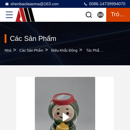
shenbaolaianna@163.con
0086-14739994070
Trò Chuyện
Các Sản Phẩm
>
>
>
Nhà
Các Sản Phẩm
Điêu Khắc Động
Tác Phẩm Điêu Khắc Linh Vật Bằng Sợi Thủy Tinh Tùy Chỉnh Với Lớp Sơn Ô Tô Và Khả Năng Chống Chịu Thời Tiết Cho Trang Trí Ngoài Trời