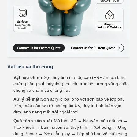
Vật liệu và thủ công
Vật liệu chính:
Sợi thủy tinh mật độ cao (FRP / nhựa tăng
cường bằng sợi thủy tinh) với cấu trúc bên trong vững chắc,
chống va chạm và chống nứt
Xử lý bề mặt:
Sơn acrylic loại ô tô với sơn bảo vệ lớp phủ
trên, màu sắc rực rỡ, chống tia UV, duy trì tính toàn vẹn
dưới ánh nắng mặt trời ngoài trời
Quá trình sản xuất:
Mô hình 3D → Nguyên mẫu đất sét →
Tạo khuôn → Lamination sợi thủy tinh → Xét bóng → Ứng
dụng Primer → Sơn bằng tay → Lớp phủ bảo vệ cuối cùng