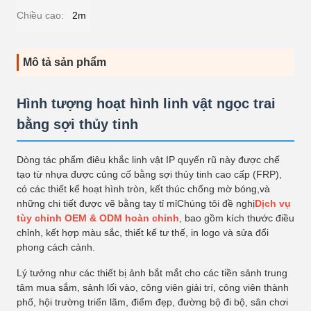
Chiều cao:
2m
Mô tả sản phẩm
Hình tượng hoạt hình linh vật ngọc trai
bằng sợi thủy tinh
Dòng tác phẩm điêu khắc linh vật IP quyến rũ này được chế
tạo từ nhựa được củng cố bằng sợi thủy tinh cao cấp (FRP),
có các thiết kế hoạt hình tròn, kết thúc chống mờ bóng,và
những chi tiết được vẽ bằng tay tỉ mỉChúng tôi đề nghị
Dịch vụ
tùy chỉnh OEM & ODM hoàn chỉnh
, bao gồm kích thước điều
chỉnh, kết hợp màu sắc, thiết kế tư thế, in logo và sửa đổi
phong cách cảnh.
Lý tưởng như các thiết bị ảnh bắt mắt cho các tiền sảnh trung
tâm mua sắm, sảnh lối vào, công viên giải trí, công viên thành
phố, hội trường triển lãm, điểm đẹp, đường bộ đi bộ, sân chơi