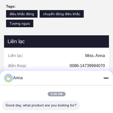
Tags:
điêu khắc động
chuyển động điêu khắc
Tượng ngựa
Liên lạc
Liên lạc:
Miss. Anna
điện thoại:
0086-14739994070
Anna
nói chuyện ngay.
5:26 AM
Good day, what product are you looking for?