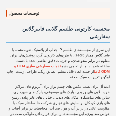
توضیحات محصول
مجسمه کارتونی طلسم گلابی فایبرگلاس
سفارشی
این سری از مجسمه‌های طلسم IP جذاب از پلاستیک تقویت‌شده با
فایبرگلاس ممتاز (FRP)، با طرح‌های کارتونی گرد، پوشش‌های براق
مقاوم در برابر محو شدن، و جزئیات دقیق نقاشی شده با دست
ساخته شده‌اند. ما ارائه می دهیم
خدمات سفارشی سازی OEM و
ODM کامل
از جمله ابعاد قابل تنظیم، تطابق رنگ، طراحی ژست، چاپ
لوگو و تغییرات سبک صحنه.
ایده آل برای نصب عکس های چشم نواز برای آتریوم های مراکز
خرید، لابی های ورودی، پارک های موضوعی، پارک های شهرداری،
سالن های نمایشگاه، مکان های دیدنی، خیابان های عابر پیاده، زمین
های بازی کودکان، و نمایش های تجاری شرکت ها. ساختار سبک با
مقاومت عالی در برابر آب و هوا، ضد آب، محافظت در برابر آفتاب و
خواص ضد پیری، این مجسمه ها را برای قرار دادن طولانی مدت در