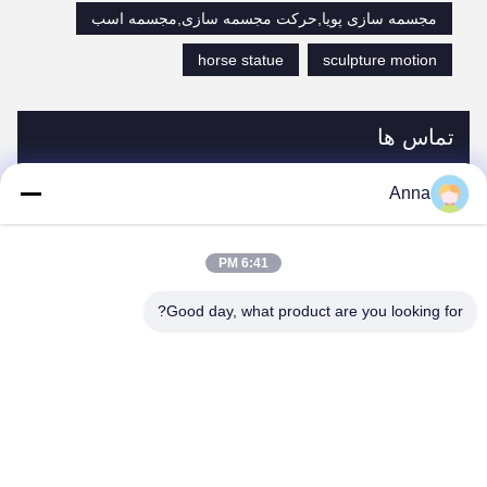
مجسمه سازی پویا,حرکت مجسمه سازی,مجسمه اسب
horse statue
sculpture motion
تماس ها
Anna
تماس ها:
Miss. Anna
تلفن:
0086-14739994070
6:41 PM
Good day, what product are you looking for?
حالا حرف بزن
به ما ایمیل بفرست