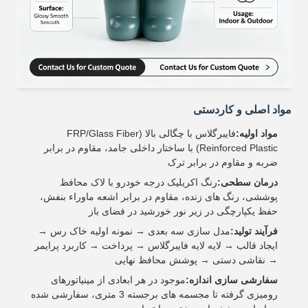
مواد اصلی و کاردستی
مواد اولیه:
فایبرگلاس با چگالی بالا (FRP/Glass Fiber
Reinforced Plastic) با ساختار داخلی جامد، مقاوم در برابر
ضربه و مقاوم در برابر ترک
درمان سطحی:
رنگ اکریلیک درجه خودرو با لاک محافظ
پوششی، رنگ های زنده، مقاوم در برابر اشعه ماوراء بنفش،
حفظ یکپارچگی در زیر نور خورشید در فضای باز
فرآیند تولید:
مدل سازی سه بعدی → نمونه اولیه خاک رس →
ایجاد قالب → لایه لایه فایبرگلاس → پرداخت → کاربرد پرایمر
→ نقاشی دستی → پوشش محافظ نهایی
سفارشی سازی اندازه:
موجود در هر ابعادی از مینیاتورهای
رومیزی گرفته تا مجسمه های برجسته 3 متری، سفارشی شده