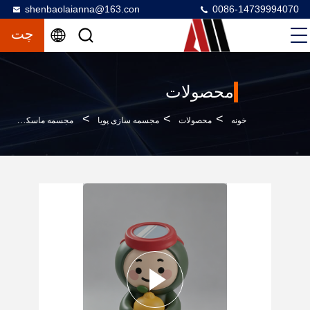
shenbaolaianna@163.con
0086-14739994070
چت
محصولات
>
>
>
خونه
محصولات
مجسمه سازی پویا
مجسمه ماسکت فیبرگلاس سفارشی با رنگ درجه خودرو و مقاومت در برابر آب و هوا برای دکوراسیون بیرونی