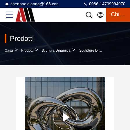
shenbaolaianna@163.con
0086-14739994070
Chiacchierata
Prodotti
>
>
>
Casa
Prodotti
Scultura Dinamica
Sculpture D'arte Pubblica In Acciaio Inossidabile 304 Lucidate A Specchio Con Struttura A Doppia Elica Intrecciata E Base In Granito Nero Solido