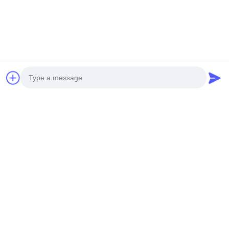
GUANGZHOU SHENBAOLAI
INTERNATIONAL TRADE CO., LTD.
shenbaolaianna@163.con
0086-14739994070
Photo
Distretto di Guangdong Panyu Shawan Town Shenbaolai
Craft Co., Ltd.
Video Call
Audio Call
Norme sulla privacy
|
Mappa del sito
Buona qualità della Cina Scultura dinamica Fornitore. © di Copyright 2026
Guangzhou Shenbaolai International Trade Co., Ltd. . Tutti i diritti riservati.