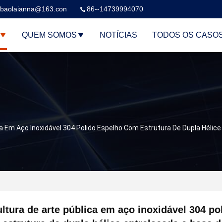
baolaianna@163.con
86--14739994070
QUEM SOMOS
NOTÍCIAS
TODOS OS CASO
a Em Aço Inoxidável 304 Polido Espelho Com Estrutura De Dupla Hélice
ltura de arte pública em aço inoxidável 304 po