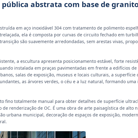
e pública abstrata com base de granito
onstruída em aço inoxidável 304 com tratamento de polimento espel
trelaçada, ela é composta por curvas de circuito fechado em turbi
de transição são suavemente arredondadas, sem arestas vivas, pro
stente, a escultura apresenta posicionamento estável, forte resist
uando instalada em praças pavimentadas em frente a edifícios de 
banos, salas de exposição, museus e locais culturais, a superfície
cundantes, as árvores verdes, o céu e a luz natural, formando uma
o fino totalmente manual para obter detalhes de superfície ultrac
 de renderização de OC. É uma obra de arte paisagística de alto 
ação urbana municipal, decoração de espaços de exposição, moder
ral.