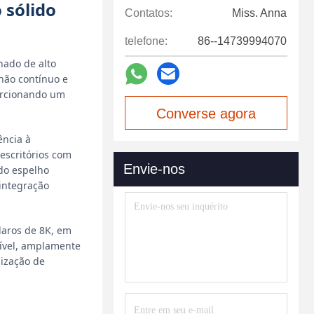
 sólido
Contatos:
Miss. Anna
telefone:
86--14739994070
hado de alto
lhão contínuo e
porcionando um
Converse agora
ência à
escritórios com
Envie-nos
 do espelho
 integração
laros de 8K, em
nível, amplamente
nização de