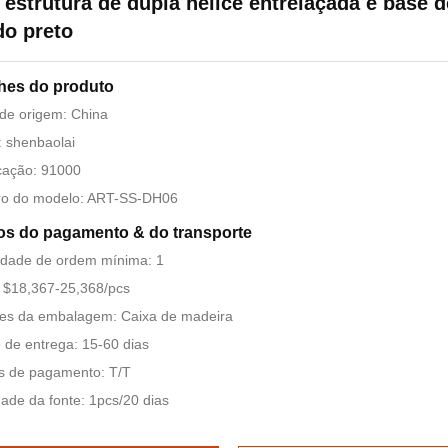
estrutura de dupla hélice entrelaçada e base d
do preto
hes do produto
de origem: China
 shenbaolai
icação: 91000
o do modelo: ART-SS-DH06
s do pagamento & do transporte
idade de ordem mínima: 1
 $18,367-25,368/pcs
hes da embalagem: Caixa de madeira
de entrega: 15-60 dias
s de pagamento: T/T
dade da fonte: 1pcs/20 dias