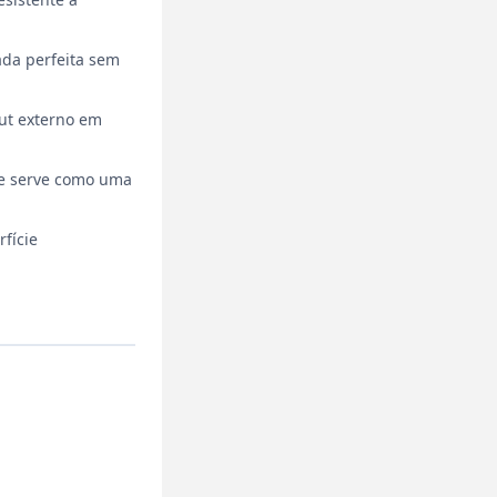
ada perfeita sem
out externo em
e e serve como uma
fície