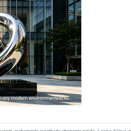
rrugem, acabamento espelhado altamente polido, à prova d'água, r