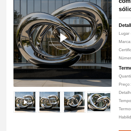
com 
sóli
Detal
Lugar 
Marca:
Certif
Númer
Termo
Quant
Preço:
Detal
Tempo 
Termo
Habili