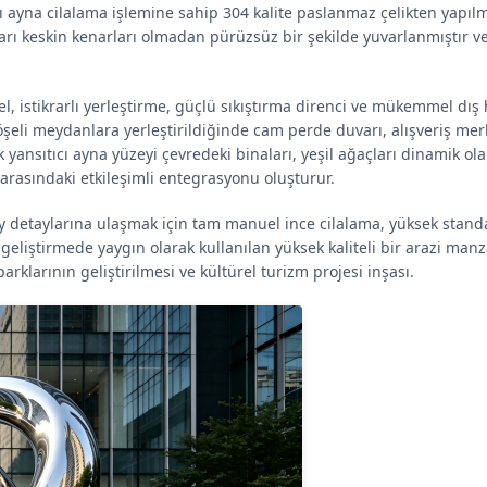
ı ayna cilalama işlemine sahip 304 kalite paslanmaz çelikten yapılmı
ları keskin kenarları olmadan pürüzsüz bir şekilde yuvarlanmıştır 
kel, istikrarlı yerleştirme, güçlü sıkıştırma direnci ve mükemmel dış
öşeli meydanlara yerleştirildiğinde cam perde duvarı, alışveriş merk
k yansıtıcı ayna yüzeyi çevredeki binaları, yeşil ağaçları dinamik ol
 arasındaki etkileşimli entegrasyonu oluşturur.
zey detaylarına ulaşmak için tam manuel ince cilalama, yüksek stand
eliştirmede yaygın olarak kullanılan yüksek kaliteli bir arazi manza
klarının geliştirilmesi ve kültürel turizm projesi inşası.