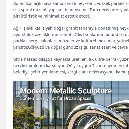
Bu anıtsal açık hava kamu sanatı heykelini, yüksek parlaklıkl
ikili spiral düzenli yapısını benimsemekTüm geçiş pozisyon
birFütüristik ve minimalist estetik etkisi.
Ağır işlevli katı siyah doğal granit tabanıyla donatılmış hey
uyumluluk özelliklerine sahiptir.Ofis binalarının önündeki d
parklar, sergi salonları, müzeler ve kültürel mekanlar, yükse
yansıtır.Gökyüzü ve doğal gündüz ışığı, sanat eseri ve çevre
Ultra hassas dikişsiz kaynakla üretilen, 8K ultra-berrak yü
gereksinimlerini karşılayan OC'ye uygun.Ticari gayrimenkul g
belediye şehir yenilenmesi, sergi alanı dekorasyonu, kamu par