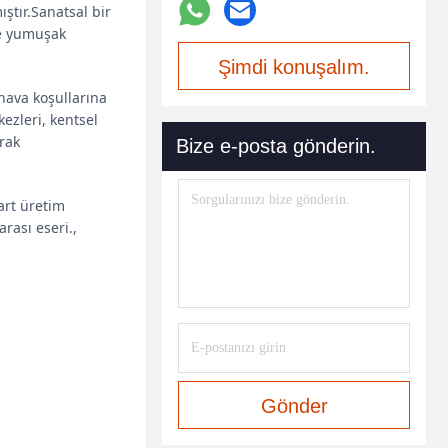
ştır.Sanatsal bir
ve yumuşak
Şimdi konuşalım.
 hava koşullarına
ezleri, kentsel
arak
Bize e-posta gönderin.
art üretim
rası eseri.,
Gönder