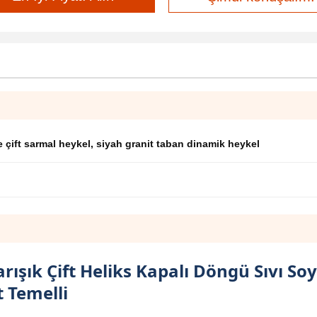
e çift sarmal heykel
,
siyah granit taban dinamik heykel
rışık Çift Heliks Kapalı Döngü Sıvı So
t Temelli