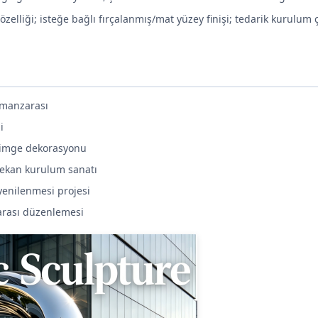
özelliği; isteğe bağlı fırçalanmış/mat yüzey finişi; tedarik kurulum ç
 manzarası
i
a simge dekorasyonu
 mekan kurulum sanatı
yenilenmesi projesi
zarası düzenlemesi