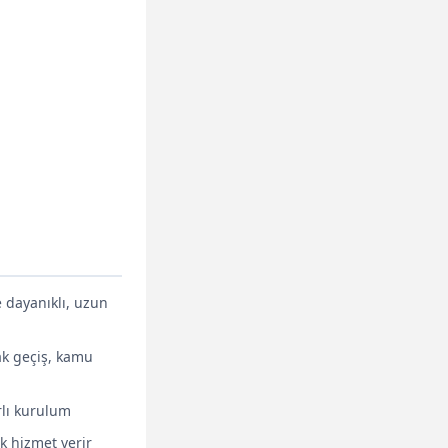
e dayanıklı, uzun
ak geçiş, kamu
rlı kurulum
ak hizmet verir