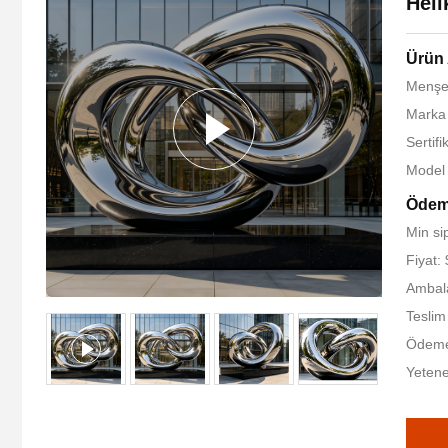
Heli
Ürün 
Menşe 
Marka 
Sertif
Model
Ödeme
Min sip
Fiyat:
Ambala
Teslim
Ödeme 
Yetene