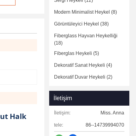
Sergi Heykeli
(12)
Modern Minimalist Heykel
(8)
Görüntüleyici Heykel
(38)
Fiberglass Hayvan Heykelliği
(18)
Fiberglas Heykeli
(5)
Dekoratif Sanat Heykeli
(4)
Dekoratif Duvar Heykeli
(2)
İletişim
İletişim:
Miss. Anna
yut Halk
tele:
86--14739994070