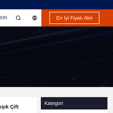
En İyi Fiyatı Alın
ERI
Kategori
şık Çift