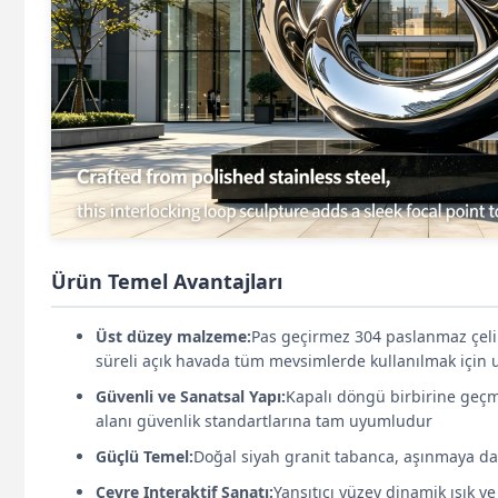
Ürün Temel Avantajları
Üst düzey malzeme:
Pas geçirmez 304 paslanmaz çelik,
süreli açık havada tüm mevsimlerde kullanılmak için
Güvenli ve Sanatsal Yapı:
Kapalı döngü birbirine geçmi
alanı güvenlik standartlarına tam uyumludur
Güçlü Temel:
Doğal siyah granit tabanca, aşınmaya daya
Çevre Interaktif Sanatı:
Yansıtıcı yüzey dinamik ışık ve 