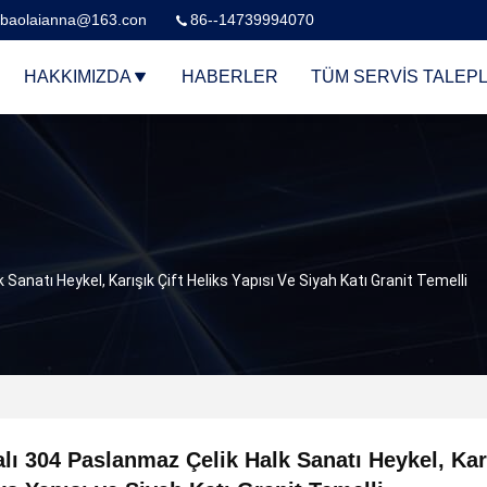
baolaianna@163.con
86--14739994070
HAKKIMIZDA
HABERLER
TÜM SERVIS TALEPL
Sanatı Heykel, Karışık Çift Heliks Yapısı Ve Siyah Katı Granit Temelli
lı 304 Paslanmaz Çelik Halk Sanatı Heykel, Karı