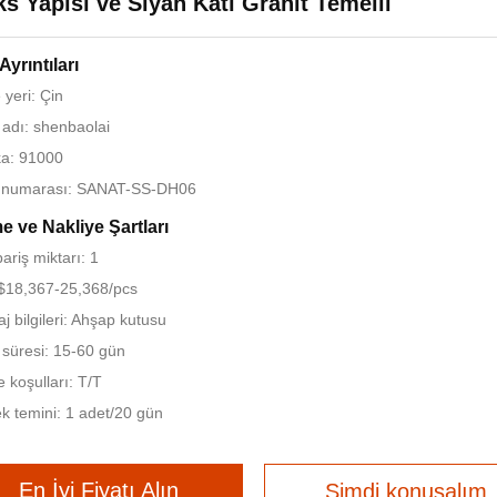
ks Yapısı ve Siyah Katı Granit Temelli
Ayrıntıları
yeri: Çin
adı: shenbaolai
ika: 91000
 numarası: SANAT-SS-DH06
 ve Nakliye Şartları
ariş miktarı: 1
 $18,367-25,368/pcs
j bilgileri: Ahşap kutusu
 süresi: 15-60 gün
koşulları: T/T
k temini: 1 adet/20 gün
En İyi Fiyatı Alın
Şimdi konuşalım.