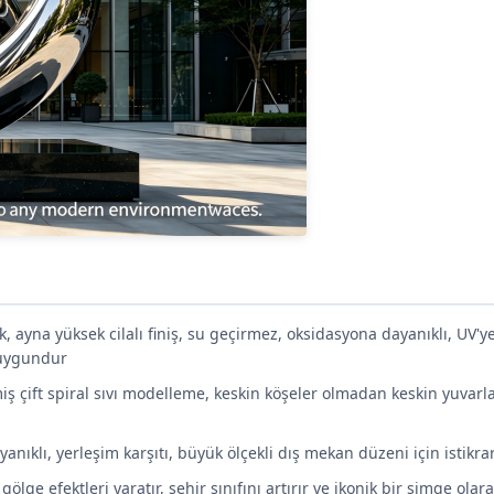
 ayna yüksek cilalı finiş, su geçirmez, oksidasyona dayanıklı, UV'y
 uygundur
ş çift spiral sıvı modelleme, keskin köşeler olmadan keskin yuvarl
nıklı, yerleşim karşıtı, büyük ölçekli dış mekan düzeni için istikra
gölge efektleri yaratır, şehir sınıfını artırır ve ikonik bir simge olar