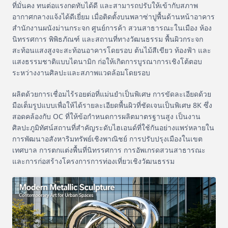
ที่มั่นคง ทนต่อแรงกดทับได้ดี และสามารถปรับให้เข้ากับสภาพ
อากาศกลางแจ้งได้ดีเยี่ยม เมื่อติดตั้งบนพลาซ่าปูพื้นด้านหน้าอาคาร
สำนักงานผนังม่านกระจก ศูนย์การค้า สวนสาธารณะในเมือง ห้อง
นิทรรศการ พิพิธภัณฑ์ และสถานที่ทางวัฒนธรรม พื้นผิวกระจก
สะท้อนแสงสูงจะสะท้อนอาคารโดยรอบ ต้นไม้สีเขียว ท้องฟ้า และ
แสงธรรมชาติแบบไดนามิก ก่อให้เกิดการบูรณาการเชิงโต้ตอบ
ระหว่างงานศิลปะและสภาพแวดล้อมโดยรอบ
ผลิตด้วยการเชื่อมไร้รอยต่อที่แม่นยำเป็นพิเศษ การขัดละเอียดด้วย
มือเต็มรูปแบบเพื่อให้ได้รายละเอียดพื้นผิวที่ชัดเจนเป็นพิเศษ 8K ซึ่ง
สอดคล้องกับ OC ที่ให้ข้อกำหนดการผลิตมาตรฐานสูง เป็นงาน
ศิลปะภูมิทัศน์สถานที่สำคัญระดับไฮเอนด์ที่ใช้กันอย่างแพร่หลายใน
การพัฒนาอสังหาริมทรัพย์เชิงพาณิชย์ การปรับปรุงเมืองในเขต
เทศบาล การตกแต่งพื้นที่นิทรรศการ การอัพเกรดสวนสาธารณะ
และการก่อสร้างโครงการการท่องเที่ยวเชิงวัฒนธรรม