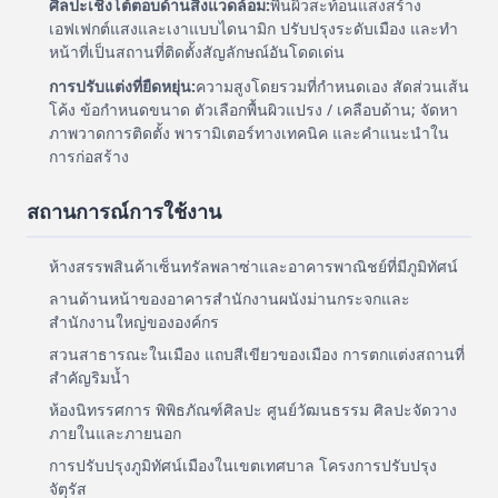
ศิลปะเชิงโต้ตอบด้านสิ่งแวดล้อม:
พื้นผิวสะท้อนแสงสร้าง
เอฟเฟกต์แสงและเงาแบบไดนามิก ปรับปรุงระดับเมือง และทำ
หน้าที่เป็นสถานที่ติดตั้งสัญลักษณ์อันโดดเด่น
การปรับแต่งที่ยืดหยุ่น:
ความสูงโดยรวมที่กำหนดเอง สัดส่วนเส้น
โค้ง ข้อกำหนดขนาด ตัวเลือกพื้นผิวแปรง / เคลือบด้าน; จัดหา
ภาพวาดการติดตั้ง พารามิเตอร์ทางเทคนิค และคำแนะนำใน
การก่อสร้าง
สถานการณ์การใช้งาน
ห้างสรรพสินค้าเซ็นทรัลพลาซ่าและอาคารพาณิชย์ที่มีภูมิทัศน์
ลานด้านหน้าของอาคารสำนักงานผนังม่านกระจกและ
สำนักงานใหญ่ขององค์กร
สวนสาธารณะในเมือง แถบสีเขียวของเมือง การตกแต่งสถานที่
สำคัญริมน้ำ
ห้องนิทรรศการ พิพิธภัณฑ์ศิลปะ ศูนย์วัฒนธรรม ศิลปะจัดวาง
ภายในและภายนอก
การปรับปรุงภูมิทัศน์เมืองในเขตเทศบาล โครงการปรับปรุง
จัตุรัส