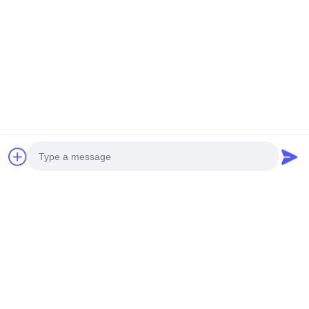
เบอร์พังก์แถบแสงดิจิทัลที่
สัมผัสภาพปั้นเคลื่อนไหว
ปร
ต้องไปเยือนสำหรับโพสต์
แสงสําหรับพื้นที่สาธารณะ
โซเชียลมีเดีย
หา ราคา ที่ ดี ที่สุด
หา ราคา ที่ ดี ที่สุด
GUANGZHOU SHENBAOLAI
INTERNATIONAL TRADE CO., LTD.
shenbaolaianna@163.con
Photo
0086-14739994070
จังหวัดกวางดง ปานยู ชาวาน ทาวน์ เชนบาวาไล แคร์ฟาต จํากัด
Video Call
Audio Call