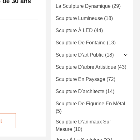
é de 30 ans
La Sculpture Dynamique
(29)
Sculpture Lumineuse
(18)
Sculpture À LED
(44)
Sculpture De Fontaine
(13)
Sculpture D'art Public
(18)
Sculpture D'arbre Artistique
(43)
Sculpture En Paysage
(72)
Sculpture D'architecte
(14)
Sculpture De Figurine En Métal
(5)
t
Sculpture D'animaux Sur
Mesure
(10)
Jouer À La Sculpture
(33)