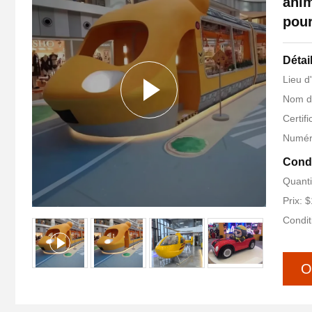
anim
pour
Détai
Lieu d
Nom d
Certifi
Numér
Condi
Quanti
Prix: 
Condit
O