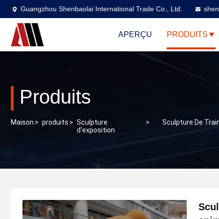
Guangzhou Shenbaolai International Trade Co., Ltd.
shen
APERÇU
PRODUITS
Produits
Maison
>
produits
>
Sculpture
>
Sculpture De Trai
d'exposition
Scul