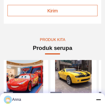
Kirim
PRODUK KITA
Produk serupa
Video
Video
Vi
Anna
Pameran Seni Artistik
Patung Pameran Kustom
Pa