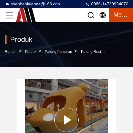
shenbaolaianna@163.con
0086-14739994070
Mengobrol
Produk
>
>
>
Rumah
Produk
Patung Pameran
Patung Resin Kereta Kartun Kuning Kustom Dengan Resin Perlindungan Lingkungan Dan Garansi Kualitas 30 Tahun Untuk Taman Bermain Dalam Ruangan