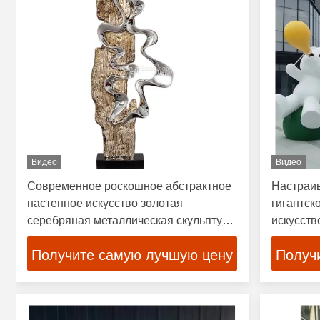
Видео
Видео
Современное роскошное абстрактное
Настраи
настенное искусство золотая
гигантск
серебряная металлическая скульптура
искусств
с мраморным основанием из смолы
воздухе
Получите самую лучшую цену
Получ