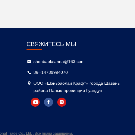
СВЯЖИТЕСЬ МЫ
shenbaolaianna@163.con
86--14739994070
ООО «Шэньбаолай Крафт» города Шавань
района Панью провинции Гуандун
al Trade Co., Ltd. . Все права защищены.