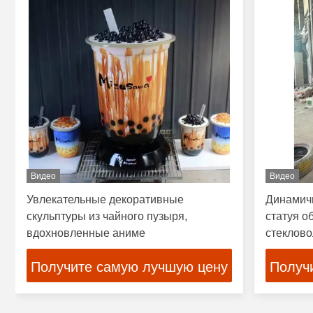
Видео
Видео
Увлекательные декоративные
Динамичн
скульптуры из чайного пузыря,
статуя о
вдохновленные аниме
стеклово
для испо
Получите самую лучшую цену
Получ
воздухе,