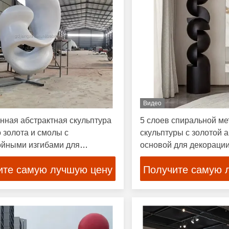
Видео
ная абстрактная скульптура
5 слоев спиральной ме
о золота и смолы с
скульптуры с золотой 
ойными изгибами для
основой для декорации
го холла
звезд
ите самую лучшую цену
Получите самую 