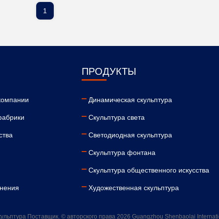
1
ПРОДУКТЫ
компании
Динамическая скульптура
фабрики
Скульптура света
ства
Светодиодная скульптура
Скульптура фонтана
Скульптура общественного искусства
инения
Художественная скульптура
льптура Поставщик. © авторского права 2026 Guangzhou Shenbaolai Internation