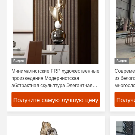
Видео
Видео
Минималистские FRP художественные
Современ
произведения Модернистская
из белог
абстрактная скульптура Элегантная
многосл
стекловолокна центральная часть
роскошно
Получите самую лучшую цену
Получ