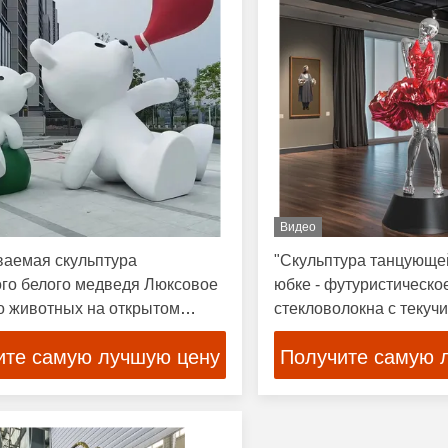
Видео
ваемая скульптура
"Скульптура танцующей
ого белого медведя Люксовое
юбке - футуристическое
о животных на открытом
стекловолокна с текуч
 Красочные воздушные шары
платьем и металлическ
ите самую лучшую цену
Получите самую 
современных простран