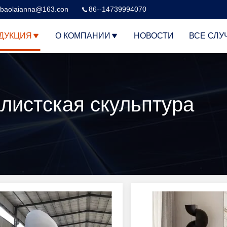
baolaianna@163.con
86--14739994070
ДУКЦИЯ
О КОМПАНИИ
НОВОСТИ
ВСЕ СЛУ
истская скульптура