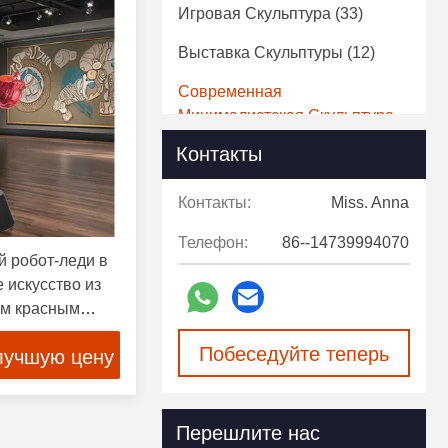
Игровая Скульптура
(33)
Выставка Скульптуры
(12)
Современная
Минималистская Скульптура
(8)
Контакты
Скульптура Для Отображения
(38)
Контакты:
Miss. Anna
Скульптура Животных Из
Телефон:
86--14739994070
Стекловолокна
(18)
 робот-леди в
 искусство из
Статуя Из Стекловолокна
(5)
им красным
Декоративная Скульптура
(4)
им телом для
Побеседуйте теперь
лучшую цену
ств"
Декоративная Настенная
Скульптура
(2)
Перешлите нас