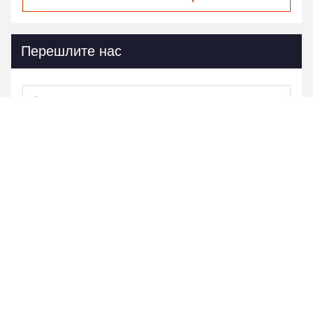
Перешлите нас
Photo
Video Call
Audio Call
Отправьте