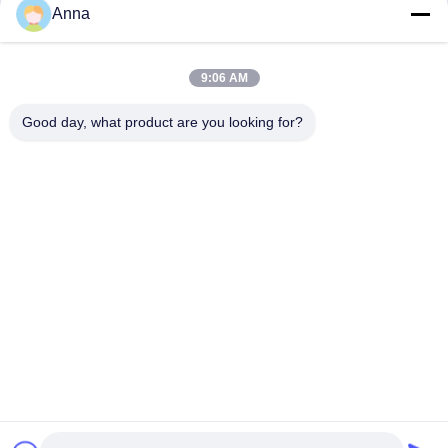
Anna
9:06 AM
Invii
Good day, what product are you looking for?
I NOSTRI PRODOTTI
Simili prodotti
Video
Video
Vi