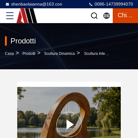
shenbaolaianna@163.con
0086-14739994070
Chiacchierata
Prodotti
>
>
>
Casa
Prodotti
Scultura Dinamica
Scultura Interattiva Del Bancone Dell'arco Gigante Con Imitazione Di Legno In Fibra Di Vetro Ad Alta Resistenza E Corde Regolabili Di Cavo In Acciaio