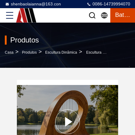
shenbaolaianna@163.con
0086-14739994070
Bater Papo
Produtos
>
>
>
Casa
Produtos
Escultura Dinâmica
Escultura Interativa Do Banco Do Arco Da Harpa Gigante Com Madeira De Imitação De Fibra De Vidro De Alta Resistência E Cordas De Cabo De Aço Ajustáveis