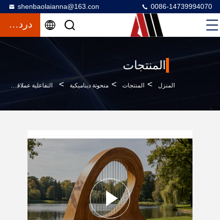
shenbaolaianna@163.con
0086-14739994070
دردشة
المنتجات
>
>
>
المنزل
المنتجات
منحوتة ديناميكية
التفاعلية عملاقة قوس القيثارة مقعد النحت مع الصلبة عالية القوة من الزجاج تقليد الخشب والكابلات الصلبة قابلة للتعديل