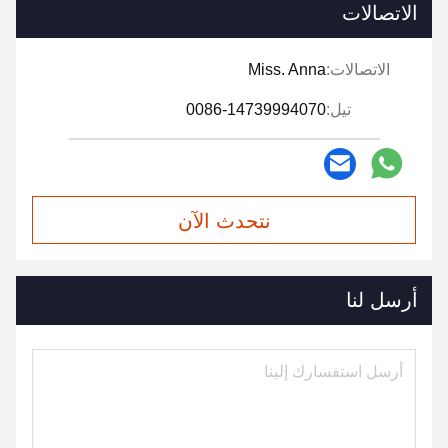
الاتصالات
الاتصالات:
Miss. Anna
تيل:
0086-14739994070
نتحدث الآن
أرسل لنا