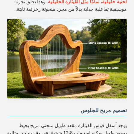
لحنية حقيقية، تمامًا مثل القيثارة الحقيقية
. وهذا يخلق تجربة
موسيقية تفاعلية جذابة بدلاً من مجرد منحوتة زخرفية ثابتة.
تصميم مريح للجلوس
يوجد أسفل قوس القيثارة مقعد طويل منحني مريح يحيط
بمقعد طويل يمكنه استيعاب 8-12 شخصًا في وقت واحد. مثالية