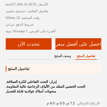
الأسعار: $24,367-37,368/pcs
تفاصيل التغليف: صندوق خشبي
وقت التسليم: 15-60day
شروط الدفع: تي/تي
القدرة على العرض: 1 قطعة/20 يوما
احصل على أفضل سعر
نتحدث الآن
تفاصيل المنتج
وصف المنتج
تفاصيل المنتج
إبراز:
النحت التفاعلي للكرة العملاقة
,
النحت الخشبي المقلد من الألياف الزجاجية عالية المقاومة
,
منحوتات أسلاك فولاذية قابلة للتعديل
الارتفاع الإجمالي:
7.2 م، 5.5 م، 9.0 م