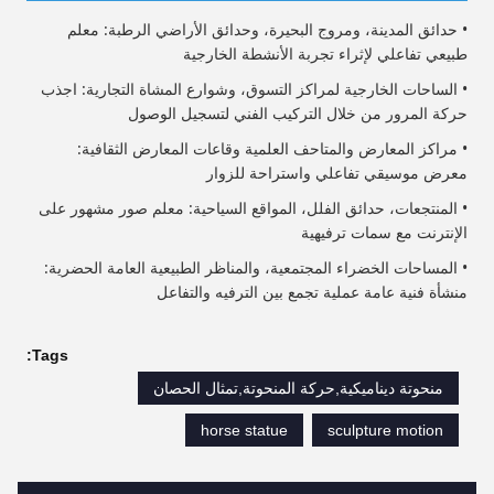
• حدائق المدينة، ومروج البحيرة، وحدائق الأراضي الرطبة: معلم
طبيعي تفاعلي لإثراء تجربة الأنشطة الخارجية
• الساحات الخارجية لمراكز التسوق، وشوارع المشاة التجارية: اجذب
حركة المرور من خلال التركيب الفني لتسجيل الوصول
• مراكز المعارض والمتاحف العلمية وقاعات المعارض الثقافية:
معرض موسيقي تفاعلي واستراحة للزوار
• المنتجعات، حدائق الفلل، المواقع السياحية: معلم صور مشهور على
الإنترنت مع سمات ترفيهية
• المساحات الخضراء المجتمعية، والمناظر الطبيعية العامة الحضرية:
منشأة فنية عامة عملية تجمع بين الترفيه والتفاعل
Tags:
منحوتة ديناميكية,حركة المنحوتة,تمثال الحصان
horse statue
sculpture motion