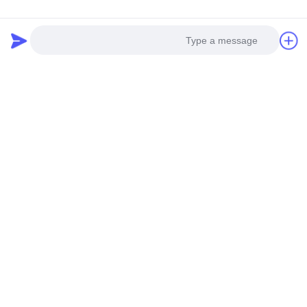
Photo
Video Call
Audio Call
GUANGZHOU SHENBAOLAI
INTERNATIONAL TRADE CO., LTD.
shenbaolaianna@163.con