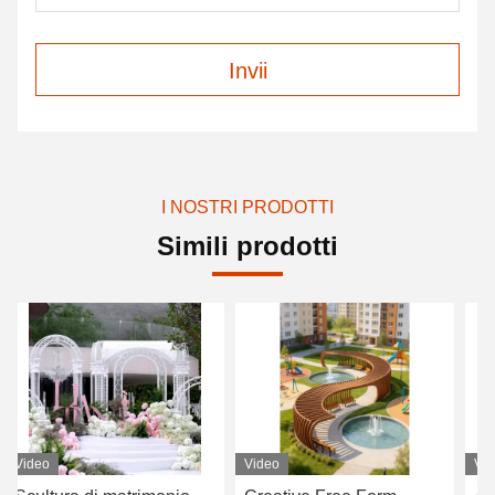
Invii
I NOSTRI PRODOTTI
Simili prodotti
Video
Video
Vi