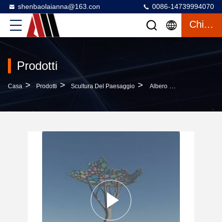
shenbaolaianna@163.con
0086-14739994070
Chiacchierata
Prodotti
>
>
>
Casa
Prodotti
Scultura Del Paesaggio
Albero Di Legno In Acciaio Inossidabile Illuminato Su Misura Con Baldacchino Per L'adattabilità Dell'edificio