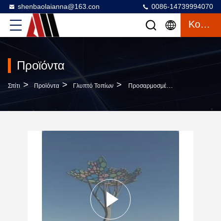
shenbaolaianna@163.con
0086-14739994070
Κουβέντα
Προϊόντα
>
>
>
Σπίτι
Προϊόντα
Γλυπτό Τοπίων
Προσαρμοσμένο Φωτισμένο Δέντρο Από Ανοξείδωτο Χάλυβα Με Κάλυψη Για Την Προσαρμοστικότητα Του Κτιρίου