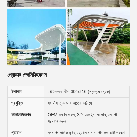
প্রোডাক্ট স্পেসিফিকেশন
উপাদান
স্টেইনলেস স্টীল 304/316 (সমুদ্রের গ্রেড)
প্রযুক্তি
যথার্থ ধাতু কাজ + হাতের কাঠামো
কাস্টমাইজেশন
OEM সমর্থন করুন, 3D ডিজাইন, আকার, লোগো
সরবরাহ করুন
প্রয়োগ
নগর প্রাকৃতিক দৃশ্য, হোটেল বাগান, পাবলিক আর্ট প্রকল্প