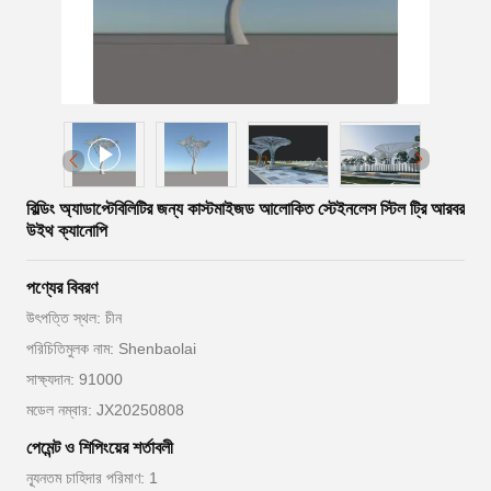
বিল্ডিং অ্যাডাপ্টেবিলিটির জন্য কাস্টমাইজড আলোকিত স্টেইনলেস স্টিল ট্রি আরবর
উইথ ক্যানোপি
পণ্যের বিবরণ
উৎপত্তি স্থল: চীন
পরিচিতিমুলক নাম: Shenbaolai
সাক্ষ্যদান: 91000
মডেল নম্বার: JX20250808
পেমেন্ট ও শিপিংয়ের শর্তাবলী
ন্যূনতম চাহিদার পরিমাণ: 1