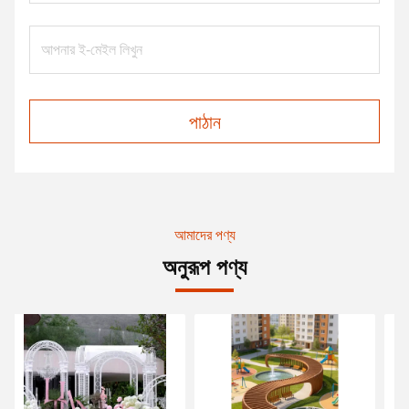
পাঠান
আমাদের পণ্য
অনুরূপ পণ্য