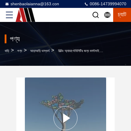
shenbaolaianna@163.con
0086-14739994070
চ্যাট
পণ্য
>
>
>
বাড়ি
পণ্য
আড়াআড়ি ভাস্কর্য
বিল্ডিং অ্যাডাপ্টেবিলিটির জন্য কাস্টমাইজড আলোকিত স্টেইনলেস স্টিল ট্রি আরবর উইথ ক্যানোপি