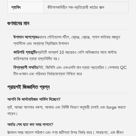
প্যাকিং
কীটনাশকবিহীন শক-প্রতিরোধী কাঠের বাক্স
গুণমানের মান
উপাদান আপগ্রেডঃ
ধাতব স্টেইনলেস স্টীল, ব্রোঞ্জ, ব্রোঞ্জ, গ্লাস ফাইবার মজবুত
প্লাস্টিক এবং অন্যান্য প্রিমিয়াম উপাদান
কারিগরি গ্যারান্টিঃ
প্রতিটি ভাস্কর্য 10 বছরেরও বেশি অভিজ্ঞতার সাথে মাস্টার
কারিগরদের দ্বারা হস্তনির্মিত হয়।
বিশ্বব্যাপী সম্মতিঃ
সিই, জিসিসি এবং এফএসসি মান দ্বারা প্রত্যয়িত। পেশাদার QC
টিম গুণমান এবং পরিবহন নির্ভরযোগ্যতা নিশ্চিত করে
প্রায়শই জিজ্ঞাসিত প্রশ্ন
আপনি কি কাস্টমাইজড সার্ভিস দিচ্ছেন?
হ্যাঁ, আমরা আপনার নকশা, আকার এবং নির্দিষ্ট বিবরণ অনুযায়ী ঢালাই এবং forge করতে
পারেন।
অর্ডার শেষ হতে কত সময় লাগবে?
উত্পাদন সময় আদেশ পরিমাণ এবং পণ্য জটিলতা উপর নির্ভর করে। সাধারণত, এক জীবন