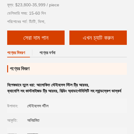
মূল্য: $23,800-35,999 / piece
ডেলিভারি সময়: 15-60 দিন
পরিশোধের শর্ত: টি/টি, ভিসা,
সেরা দাম পান
এখন চ্যাট করুন
পণ্যের বিবরণ
পণ্যের বর্ণনা
পণ্যের বিবরণ
বিশেষভাবে তুলে ধরা:
আলোকিত স্টেইনলেস স্টিল ট্রি আরবর
,
ক্যানোপি সহ কাস্টমাইজড ট্রি আরবর
,
বিল্ডিং অ্যাডাপ্টেবিলিটি সহ ল্যান্ডস্কেপ ভাস্কর্য
উপাদান:
স্টেইনলেস স্টীল
আকৃতি:
অনিয়মিত