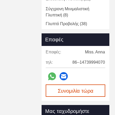
Σύγχρονη Μινιμαλιστική
Γλυπτική
(8)
Γλυπτό Προβολής
(38)
Γλυπτά Ζώων Από Γυαλί
(18)
Επαφές
Άγαλμα Από Υαλοβάμβακα
(5)
Επαφές:
Miss. Anna
Διακοσμητική Τέχνη Γλυπτική
(4)
τηλ:
86--14739994070
Διακοσμητική Τοιχογραφία
(2)
Συνομιλία τώρα
Μας ταχυδρομήστε