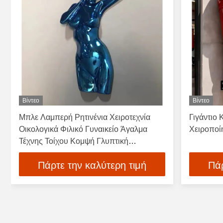
Βίντεο
Βίντεο
Μπλε Λαμπερή Ρητινένια Χειροτεχνία
Γιγάντιο 
Οικολογικά Φιλικό Γυναικείο Άγαλμα
Χειροποίη
Τέχνης Τοίχου Κομψή Γλυπτική
Διακόσμηση
Πάρτε την καλύτερη τιμή
Πάρ