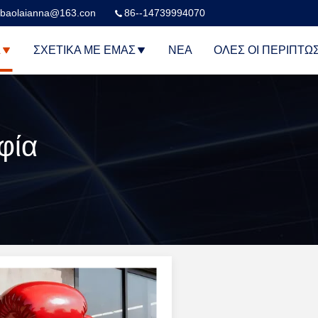
baolaianna@163.con
86--14739994070
Α
ΣΧΕΤΙΚΆ ΜΕ ΕΜΆΣ
ΝΈΑ
ΌΛΕΣ ΟΙ ΠΕΡΙΠΤΏ
φία