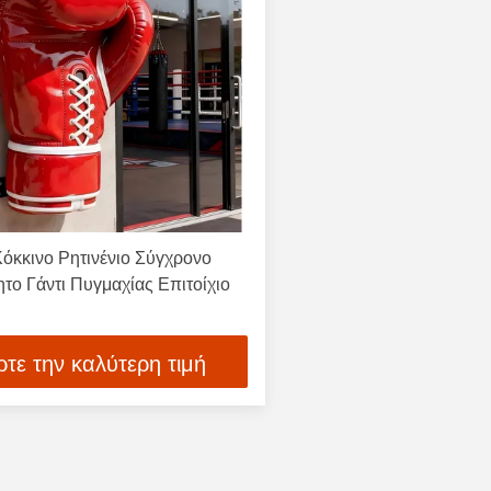
Κόκκινο Ρητινένιο Σύγχρονο
το Γάντι Πυγμαχίας Επιτοίχιο
τε την καλύτερη τιμή