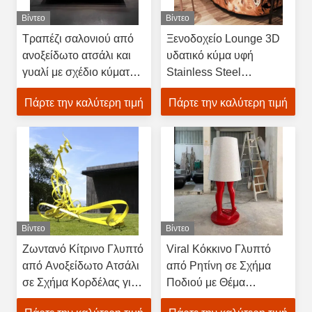
Βίντεο
Βίντεο
Τραπέζι σαλονιού από
Ξενοδοχείο Lounge 3D
ανοξείδωτο ατσάλι και
υδατικό κύμα υφή
γυαλί με σχέδιο κύματος,
Stainless Steel
μοντέρνο κεντρικό
Sculpture Bar Table
Πάρτε την καλύτερη τιμή
Πάρτε την καλύτερη τιμή
κομμάτι
Βίντεο
Βίντεο
Ζωντανό Κίτρινο Γλυπτό
Viral Κόκκινο Γλυπτό
από Ανοξείδωτο Ατσάλι
από Ρητίνη σε Σχήμα
σε Σχήμα Κορδέλας για
Ποδιού με Θέμα
Πάρκο Κήπου
Λουλουδιών, Μόδα,