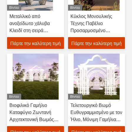
Βίντεο
Βίντεο
Μεταλλικό από
Κύκλος Μονουλικής
ανοξείδωτο χάλυβα
Τέχνης Παβέλιο
Κλειδί στη σειρά
Προσαρμοσμένο
Αρχιτέκτονας Γλυπτά Για
Αρχιτεκτονικό Γλυπτό
Πάρτε την καλύτερη τιμή
Πάρτε την καλύτερη τιμή
Αρχιτέκτονες
Για Τοπίο Ακινήτων
Αναπτύκτες
Βίντεο
Βίντεο
Βιοφιλικό Γαμήλιο
Τελετουργικό Βωμό
Καταφύγιο Ζωντανή
Ευθυγραμμισμένο με τον
Αρχιτεκτονική Βωμός
Ήλιο, Μόνιμη Γαμήλια
Τελετής Με
Κατασκευή με Εποχιακό