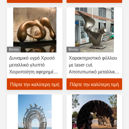
Γάμου
θέρετρα
Βίντεο
Βίντεο
Δυναμικό υγρό Χρυσό
Χαρακτηριστικό φύλλου
μεταλλικό γλυπτό
με laser cut.
Χειροποίητη αφηρημένη
Αποτυπωτικό μεταλλικό
τέχνη για το ξενοδοχείο
γλυπτό με κυματισμό.
Πάρτε την καλύτερη τιμή
Πάρτε την καλύτερη τιμή
Garden