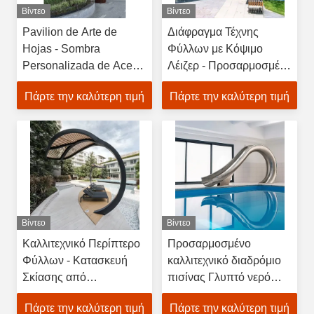
Βίντεο
Βίντεο
Pavilion de Arte de
Διάφραγμα Τέχνης
Hojas - Sombra
Φύλλων με Κόψιμο
Personalizada de Acero
Λέιζερ - Προσαρμοσμένο
Inoxidable para
Πανεπιστήμιο από
Πάρτε την καλύτερη τιμή
Πάρτε την καλύτερη τιμή
Propiedades de Lujo
ανοξείδωτο χάλυβα για
εμπορικούς χώρους
Βίντεο
Βίντεο
Καλλιτεχνικό Περίπτερο
Προσαρμοσμένο
Φύλλων - Κατασκευή
καλλιτεχνικό διαδρόμιο
Σκίασης από
πισίνας Γλυπτό νερό
Ανοξείδωτο Ατσάλι για
από ανοξείδωτο χάλυβα
Πάρτε την καλύτερη τιμή
Πάρτε την καλύτερη τιμή
Χώρους Εκδηλώσεων
Για πολυτελή ξενοδοχεία