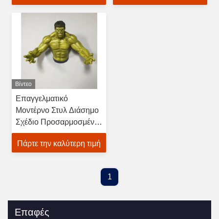
Βίντεο
Επαγγελματικό
Μοντέρνο Στυλ Διάσημο
Σχέδιο Προσαρμοσμένο
3D Γλυπτό Τοίχου από
Πάρτε την καλύτερη τιμή
Υαλοβάμβακα Ρητίνης
1
Επαφές