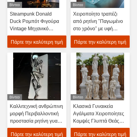
Βίντεο
Βίντεο
Steampunk Donald
Χειροποίητο τραπέζι
Duck Ρομπότ Φιγούρα
από ρητίνη "Παγωμένο
Vintage Μηχανικό
στο χρόνο" με υφή
Συλλεκτικό Παιχνίδι
κρυστάλλου πάγου,
Πάρτε την καλύτερη τιμή
Πάρτε την καλύτερη τιμή
μοντέρνο στυλ
λουλουδιού, κεντρικό
κομμάτι
Βίντεο
Βίντεο
Καλλιτεχνική ανθρώπινη
Κλασικά Γυναικεία
μορφή Περιβαλλοντική
Αγάλματα Χειροποίητες
προστασία ρητίνη γυαλί
Κομψές Γλυπτά Θεάς
ίνες τοίχος γλυπτική
Κήπου για Πολυτελή
Πάρτε την καλύτερη τιμή
Πάρτε την καλύτερη τιμή
μοντέρνα
Βίλα