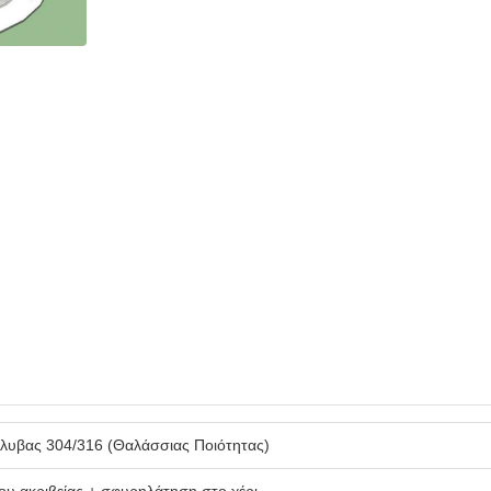
λυβας 304/316 (Θαλάσσιας Ποιότητας)
ου ακριβείας + σφυρηλάτηση στο χέρι