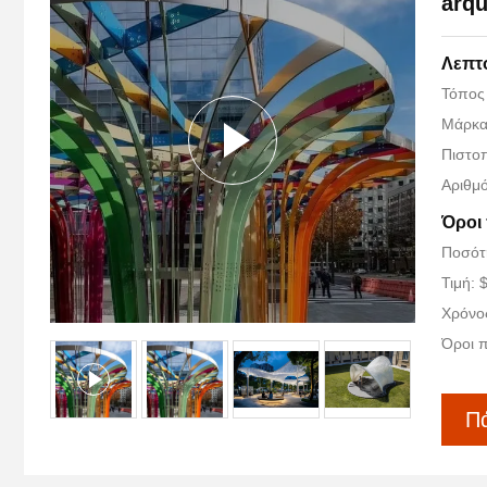
arqu
Λεπτ
Τόπος
Μάρκα
Πιστο
Αριθμ
Όροι
Ποσότη
Τιμή: 
Χρόνο
Όροι π
Πά