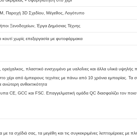
M, Παροχή 3D Σχεδίου, Μέγεθος, Λογότυπο
Κήποι Ξενοδοχείων, Έργα Δημόσιας Τέχνης
νο κουτί χωρίς επεξεργασία με φυτοφάρμακα
ορείχαλκος, πλαστικό ενισχυμένο με υαλοΐνες και άλλα υλικά υψηλής 
το χέρι από έμπειρους τεχνίτες με πάνω από 10 χρόνια εμπειρίας. Τα
α ανώτερη ανθεκτικότητα
υπα CE, GCC και FSC. Επαγγελματική ομάδα QC διασφαλίζει τον ποιοτι
ε τα σχέδιά σας, τα μεγέθη και τις συγκεκριμένες λεπτομέρειες με π