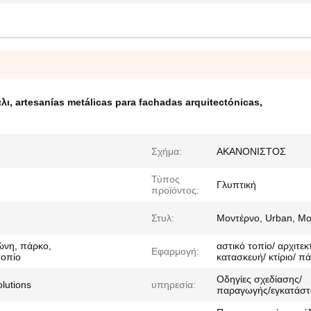
λι
,
artesanías metálicas para fachadas arquitectónicas
,
Σχήμα:
ΑΚΑΝΟΝΙΣΤΟΣ
Τύπος
Γλυπτική
προϊόντος:
Στυλ:
Μοντέρνο, Urban, M
ζώνη, πάρκο,
αστικό τοπίο/ αρχιτεκ
Εφαρμογή:
τοπίο
κατασκευή/ κτίριο/ π
Οδηγίες σχεδίασης/
lutions
υπηρεσία:
παραγωγής/εγκατάσ