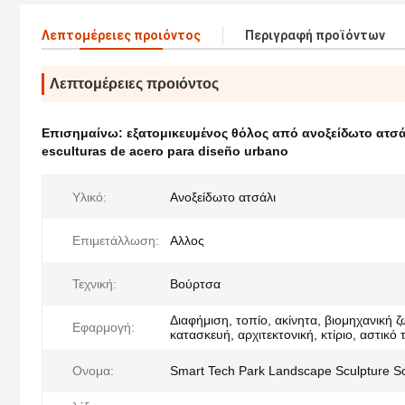
Λεπτομέρειες προιόντος
Περιγραφή προϊόντων
Λεπτομέρειες προιόντος
Επισημαίνω:
εξατομικευμένος θόλος από ανοξείδωτο ατσά
esculturas de acero para diseño urbano
Υλικό:
Ανοξείδωτο ατσάλι
Επιμετάλλωση:
Αλλος
Τεχνική:
Βούρτσα
Διαφήμιση, τοπίο, ακίνητα, βιομηχανική 
Εφαρμογή:
κατασκευή, αρχιτεκτονική, κτίριο, αστικό 
Ονομα:
Smart Tech Park Landscape Sculpture So