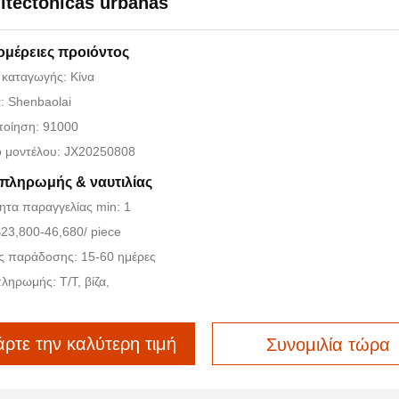
itectónicas urbanas
ομέρειες προιόντος
 καταγωγής: Κίνα
: Shenbaolai
ποίηση: 91000
ό μοντέλου: JX20250808
 πληρωμής & ναυτιλίας
τα παραγγελίας min: 1
$23,800-46,680/ piece
ς παράδοσης: 15-60 ημέρες
ληρωμής: T/T, βίζα,
ρτε την καλύτερη τιμή
Συνομιλία τώρα