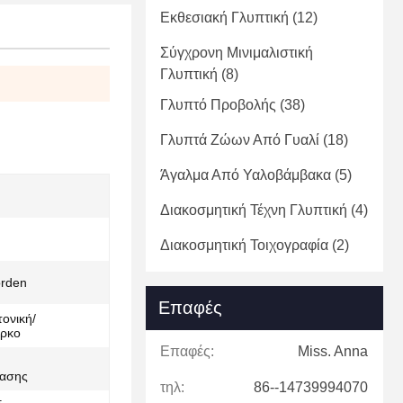
Εκθεσιακή Γλυπτική
(12)
Σύγχρονη Μινιμαλιστική
Γλυπτική
(8)
Γλυπτό Προβολής
(38)
Γλυπτά Ζώων Από Γυαλί
(18)
Άγαλμα Από Υαλοβάμβακα
(5)
Διακοσμητική Τέχνη Γλυπτική
(4)
Διακοσμητική Τοιχογραφία
(2)
orden
Επαφές
τονική/
άρκο
Επαφές:
Miss. Anna
τασης
τηλ:
86--14739994070