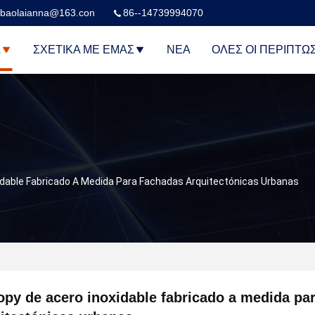
baolaianna@163.con
86--14739994070
Α
ΣΧΕΤΙΚΆ ΜΕ ΕΜΆΣ
ΝΈΑ
ΌΛΕΣ ΟΙ ΠΕΡΙΠΤΏ
idable Fabricado A Medida Para Fachadas Arquitectónicas Urbanas
py de acero inoxidable fabricado a medida pa