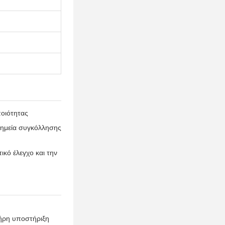
ποιότητας
 σημεία συγκόλλησης
κό έλεγχο και την
λήρη υποστήριξη