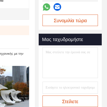
ια
Συνομιλία τώρα
Μας ταχυδρομήστε
ηχανικής με την
Στείλετε