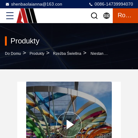
shenbaolaianna@163.con
0086-14739994070
Rozmowa
Produkty
>
>
>
Do Domu
Produkty
Rzeźba Świetlna
Niestandardowe Wykonane Okapy Ze Stali Nierdzewnej Rzemiosło Metalowe Do Architektonicznych Fasady Miejskich