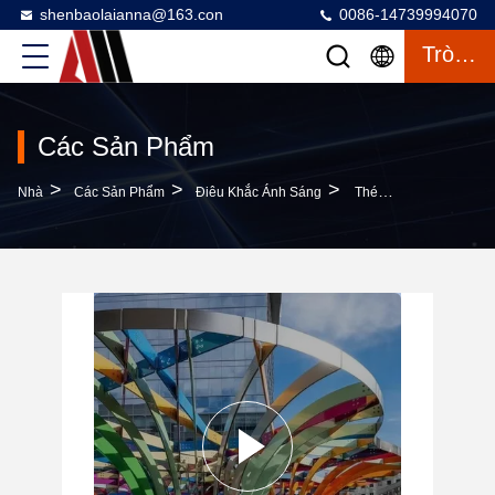
shenbaolaianna@163.con
0086-14739994070
Trò Chuyện
Các Sản Phẩm
>
>
>
Nhà
Các Sản Phẩm
Điêu Khắc Ánh Sáng
Thép Không Gỉ Được Chế Tạo Theo Yêu Cầu Crafts Kim Loại Cho Mặt Tiền Kiến Trúc Đô Thị