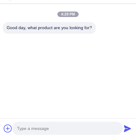
ให
4:29 PM
Good day, what product are you looking for?
GUANGZHOU SHENBAOLAI
INTERNATIONAL TRADE CO., LTD.
shenbaolaianna@163.con
0086-14739994070
จังหวัดกวางดง ปานยู ชาวาน ทาวน์ เชนบาวาไล แคร์ฟาต จํากัด
|
นโยบายความเป็นส่วนตัว
แผนผังเว็บไซต์
จีน คุณภาพดี ประติมากรรมเคลื่อนไหว ผู้จัดจําหน่าย.ลิขสิทธิ์ 2026 Guangzhou
Shenbaolai International Trade Co., Ltd. สิทธิทั้งหมดถูกเก็บไว้