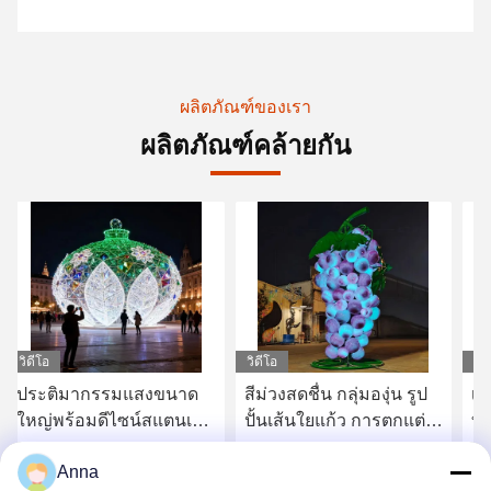
ผลิตภัณฑ์ของเรา
ผลิตภัณฑ์คล้ายกัน
วิดีโอ
วิดีโอ
วิด
สีม่วงสดชื่น กลุ่มองุ่น รูป
เฟรมโลหะขนาดใหญ่ รูป
หล
ปั้นเส้นใยแก้ว การตกแต่ง
ทรงกลมประกายด้วยไฟ
ป
แสงกลางคืนกลางแจ้ง
LED สําหรับจตุจักรเมือง
เ
Anna
ขนาดใหญ่
สถ
หา ราคา ที่ ดี ที่สุด
หา ราคา ที่ ดี ที่สุด