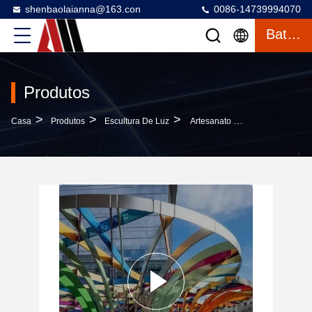
shenbaolaianna@163.con
0086-14739994070
Bater Papo
Produtos
>
>
>
Casa
Produtos
Escultura De Luz
Artesanato Metálico De Aço Inoxidável Fabricado Sob Medida Para Fachadas Arquitetônicas Urbanas