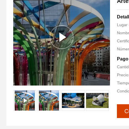
Arte
Detal
Lugar 
Nombre
Certif
Númer
Pago 
Cantid
Precio
Tiempo
Condic
C