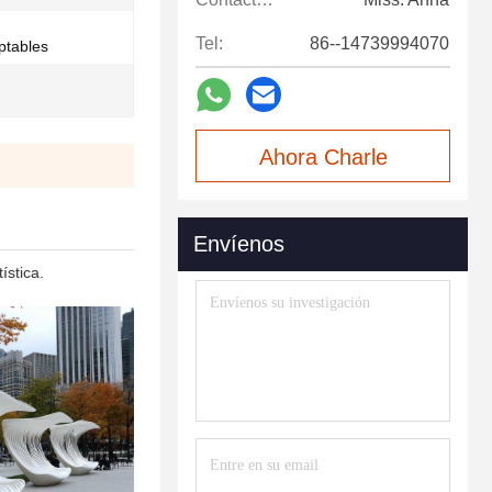
Tel:
86--14739994070
eptables
Ahora Charle
Envíenos
ística.