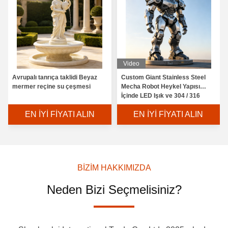
Video
Avrupalı tanrıça taklidi Beyaz
Custom Giant Stainless Steel
mermer reçine su çeşmesi
Mecha Robot Heykel Yapısı
İçinde LED Işık ve 304 / 316
Paslanmaz Çelik
EN İYI FIYATI ALIN
EN İYI FIYATI ALIN
BIZIM HAKKIMIZDA
Neden Bizi Seçmelisiniz?