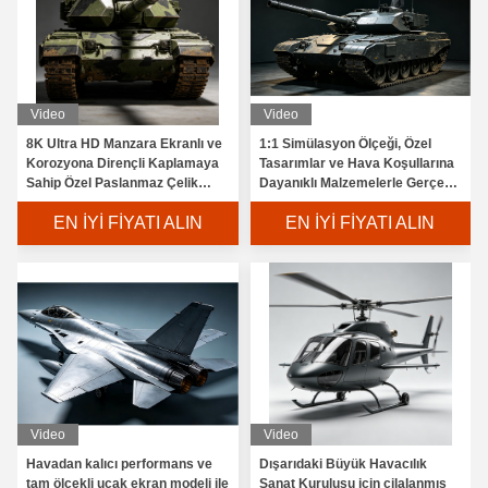
Video
Video
8K Ultra HD Manzara Ekranlı ve
1:1 Simülasyon Ölçeği, Özel
Korozyona Dirençli Kaplamaya
Tasarımlar ve Hava Koşullarına
Sahip Özel Paslanmaz Çelik
Dayanıklı Malzemelerle Gerçek
Sanat Tankı Heykeli
Boyutta Endüstriyel Simülasyon
EN İYI FIYATI ALIN
EN İYI FIYATI ALIN
Sanat Enstalasyonu
Video
Video
Havadan kalıcı performans ve
Dışarıdaki Büyük Havacılık
tam ölçekli uçak ekran modeli ile
Sanat Kuruluşu için cilalanmış