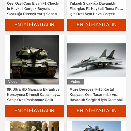
Özel Özel Cam Elyafı F1 Check-
Yüksek Sıcaklığa Dayanıklı
In Heykel, Gerçek Boyutlu
Fiberglas F1 Heykeli, Tema Parkı
Sıcaklığa Dirençli Yarış Sanatı
İçin Özel Açık Hava Gerçek
Kuruluşu
Boyutlu Yarış Modeli
EN İYI FIYATI ALIN
EN İYI FIYATI ALIN
Video
Video
8K Ultra HD Manzara Ekranlı ve
Müze Derecesi F-15 Kartal
Korozyona Dirençli Kaplamaya
Kopyası, Özel Tasarımlar ve
Sahip Özel Paslanmaz Çelik
Havacılık Sergileri için Otomobil
Sanat Tankı Heykeli
Derecesi Boya
EN İYI FIYATI ALIN
EN İYI FIYATI ALIN