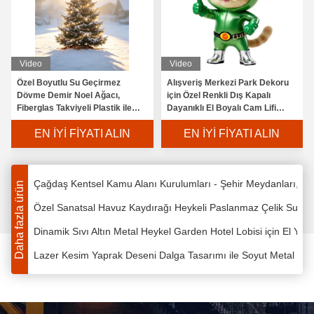
Açık hava Disney temalı kale 9 metrelik heykel dekorasyonu
Ethereal Devasa Koi Balık Feneri - Lüks Marka Aktiviteleri ve Et
Yaprak Sanatı Pavilyonu - Lüks Emlaklar için Özel Paslanmaz Ç
Video
Video
Aydınlatılmış Yaprak Köşkü - Akşam Atmosferi İçin LED Entegr
Özel Boyutlu Su Geçirmez
Alışveriş Merkezi Park Dekoru
Dövme Demir Noel Ağacı,
için Özel Renkli Dış Kapalı
Lazer Kesim Yaprak Sanatı Tente - Ticari Alanlar İçin Özel Pa
Fiberglas Takviyeli Plastik ile
Dayanıklı El Boyalı Cam Lifi
Açık Hava Şenlikli Dekorasyon
Heykel
Sanatsal Yaprak Pavilyonu - Düğün mekanları için paslanmaz çe
EN İYI FIYATI ALIN
EN İYI FIYATI ALIN
İçin
Çağdaş Kentsel Kamu Alanı Kurulumları - Şehir Meydanları, Mey
Özel Sanatsal Havuz Kaydırağı Heykeli Paslanmaz Çelik Su Kaydı
Daha fazla ürün
Dinamik Sıvı Altın Metal Heykel Garden Hotel Lobisi için El Ya
Lazer Kesim Yaprak Deseni Dalga Tasarımı ile Soyut Metal He
Mimari Geliştiriciler İçin Metal Paslanmaz Çelik Anahtar Teslim
Hive Modüler Sanat Pavilyonu Emlak Manzarası için Özel Mimar
Biyofilik Düğün Sığınakları Yaşayan Mimarlık Töreni Entegre Ek
Mevsimsel Işıkla Güneşle Hizalanmış Tören Sunak Kalıcı Düğü
Ebedi Yeminler Tören Mimar Heykeli Özel Kalıcı Düğün Sunak