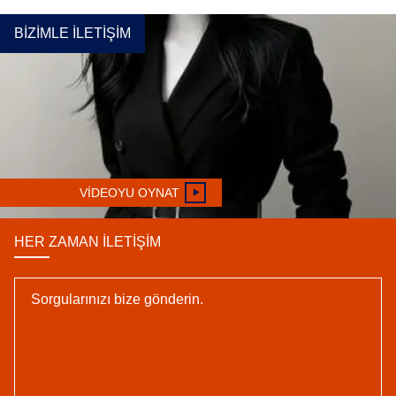
overseas,
BIZIMLE İLETIŞIM
provide safety
inspection
reports,
certificates,
VIDEOYU OYNAT
assembly
HER ZAMAN İLETIŞIM
diagrams and
installation
instructions for