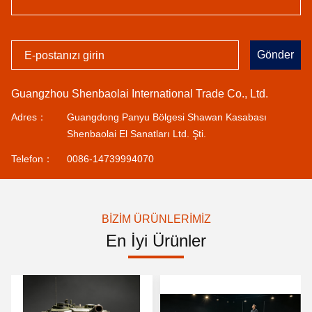
the products.
+
Müşterilere Hizmet
Gönder
Guangzhou Shenbaolai International Trade Co., Ltd.
Adres：
Guangdong Panyu Bölgesi Shawan Kasabası
Shenbaolai El Sanatları Ltd. Şti.
Telefon：
0086-14739994070
BIZIM ÜRÜNLERIMIZ
En İyi Ürünler