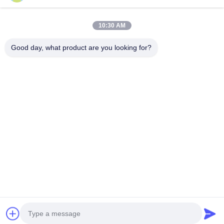
10:30 AM
Good day, what product are you looking for?
GUANGZHOU SHENBAOLAI
INTERNATIONAL TRADE CO., LTD.
shenbaolaianna@163.con
0086-14739994070
Guangdong Panyu Bölgesi Shawan Kasabası Shenbaolai El
Sanatları Ltd. Şti.
Gizlilik Politikası
|
Site Haritası
Çin İyi Kalite Dinamik Heykel Tedarikçi. Telif hakkı © 2026 Guangzhou
Shenbaolai International Trade Co., Ltd. - Tüm haklar saklıdır.