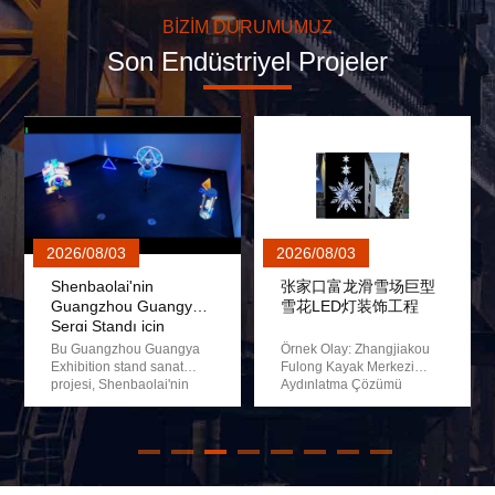
BIZIM DURUMUMUZ
Paslanmaz Çelik Rüzgar Sanatı Hareketli Renkli Yapraklarla Ağ
Son Endüstriyel Projeler
Mısır temalı metal figür heykel ev dekorasyonu için Budizm
Yansıtıcı Siyah Beyaz Gösterici Sanat Heykel Kentsel Kamu Ala
Modern Fluid Line Figurative Art Fiberglass Stainless Steel S
Lüks Siyah Metal İnsan Heykeli Modern Özel İslam Sanatı Heyke
Açık hava Disney temalı kale 9 metrelik heykel dekorasyonu
Ethereal Devasa Koi Balık Feneri - Lüks Marka Aktiviteleri ve Et
03
2026/08/03
2026/07/30
Yaprak Sanatı Pavilyonu - Lüks Emlaklar için Özel Paslanmaz Ç
i'nin
张家口富龙滑雪场巨型
Dongguan Tica
ou Guangya
雪花LED灯装饰工程
Merkezi Özel 
Aydınlatılmış Yaprak Köşkü - Akşam Atmosferi İçin LED Entegr
dı için
FRP IP Heykel
k Neon Işık
Kurulumu
Lazer Kesim Yaprak Sanatı Tente - Ticari Alanlar İçin Özel Pa
zhou Guangya
Örnek Olay: Zhangjiakou
Bu Dongguan Öz
stalasyonu
stand sanat
Fulong Kayak Merkezi
Uluslararası Tica
Sanatsal Yaprak Pavilyonu - Düğün mekanları için paslanmaz çe
el Projesi
enbaolai'nin
Aydınlatma Çözümü
Kompleksi IP hey
i olan bir
Projeye Genel Bakış Bu
dosyası Shenbaol
neon heykel
vaka Shenbaolai'nin
tasarım konusun
2026'ya eşleşen
durumunu sergiliyortek
kapsamlı yeteneğ
oğun bir ticari
elden özelleştirilmiş
olarak gösteriyor.
 için yükselen
aydınlatma
ticaret ve alışveri
imleriGeometrik
çözümüZhangjiakou
kompleksi projele