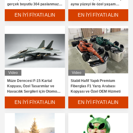
gerçek boyutlu 304 paslanmaz
ayna yüzeyi ile özel yaşam
çelik havacılık heykelini
boyutu helikopter heykelli
EN İYI FIYATI ALIN
EN İYI FIYATI ALIN
Video
Video
Müze Derecesi F-15 Kartal
Stabil Hafif Yapılı Premium
Kopyası, Özel Tasarımlar ve
Fiberglas F1 Yarış Arabası
Havacılık Sergileri için Otomobil
Kopyası ve Özel OEM Hizmeti
Derecesi Boya
EN İYI FIYATI ALIN
EN İYI FIYATI ALIN
Modern Fluid Line Figurative Art Fiberglass Stainless Steel S
Lüks Siyah Metal İnsan Heykeli Modern Özel İslam Sanatı Heyke