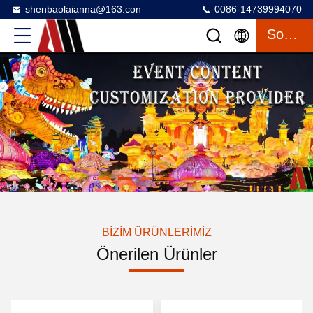
shenbaolaianna@163.con
0086-14739994070
Sohbet
BIZIM ÜRÜNLERIMIZ
Önerilen Ürünler