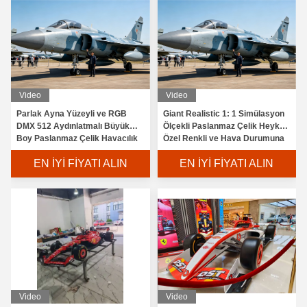
Video
Video
Parlak Ayna Yüzeyli ve RGB
Giant Realistic 1: 1 Simülasyon
DMX 512 Aydınlatmalı Büyük
Ölçekli Paslanmaz Çelik Heykel
Boy Paslanmaz Çelik Havacılık
Özel Renkli ve Hava Durumuna
Sanat Heykeli
Dirençli Bitirme
EN İYI FIYATI ALIN
EN İYI FIYATI ALIN
Video
Video