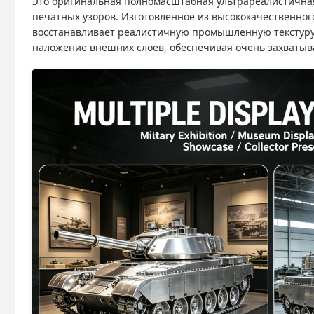
Это оригинальная полномасштабная ультрареалистична
печатных узоров. Изготовленное из высококачественног
восстанавливает реалистичную промышленную текстуру,
наложение внешних слоев, обеспечивая очень захватыв