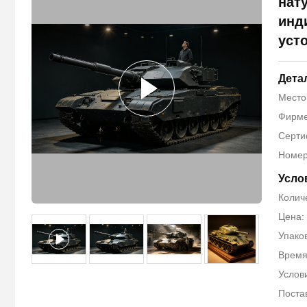
нат
инд
уст
Дета
Место
Фирме
Серти
Номер
Усло
Количе
Цена:
Упако
Время
Услов
Постав