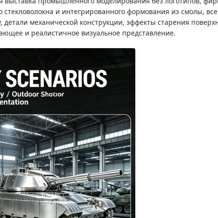
я выставка промышленного моделирования без логотипов, фир
о стекловолокна и интегрированного формования из смолы, все
 детали механической конструкции, эффекты старения поверхн
ающее и реалистичное визуальное представление.