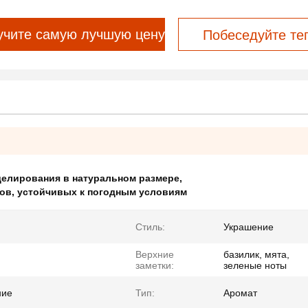
учите самую лучшую цену
Побеседуйте те
елирования в натуральном размере
,
лов
,
устойчивых к погодным условиям
Стиль:
Украшение
Верхние
базилик, мята,
заметки:
зеленые ноты
ние
Тип:
Аромат