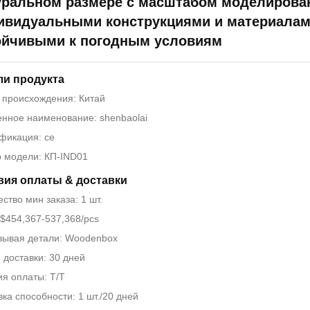
уральном размере с масштабом моделирован
ивидуальными конструкциями и материалам
ойчивыми к погодным условиям
ли продукта
 происхождения: Китай
нное наименование: shenbaolai
фикация: ce
 модели: КП-IND01
вия оплаты & доставки
ство мин заказа: 1 шт.
 $454,367-537,368/pcs
вывая детали: Woodenbox
 доставки: 30 дней
ия оплаты: Т/Т
ка способности: 1 шт./20 дней