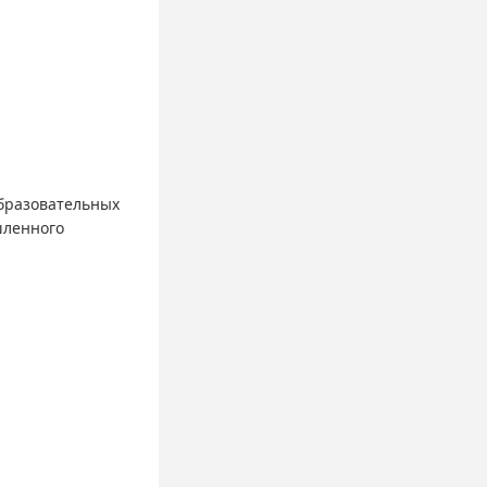
бразовательных
шленного