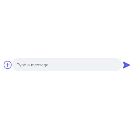
Invii
Photo
Video Call
Audio Call
I NOSTRI PRODOTTI