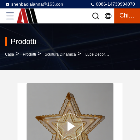
shenbaolaianna@163.con
0086-14739994070
Chiacchierata
Prodotti
>
>
>
Casa
Prodotti
Scultura Dinamica
Luce Decorativa A LED A Doppio Pentagramma Eccentrico Sfalsato Con Telaio In Ferro Cavo Ondulato Color Oro Champagne Opaco E Impermeabile IP65 Per La Decorazione Esterna