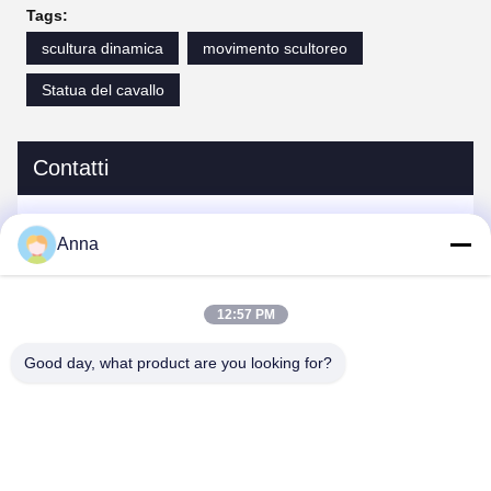
Tags:
scultura dinamica
movimento scultoreo
Statua del cavallo
Contatti
Contatti:
Miss. Anna
Anna
tel:
0086-14739994070
12:57 PM
Good day, what product are you looking for?
Ora chiacchieri
Spedicaci