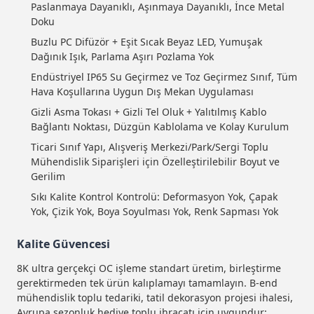
Paslanmaya Dayanıklı, Aşınmaya Dayanıklı, İnce Metal
Doku
Buzlu PC Difüzör + Eşit Sıcak Beyaz LED, Yumuşak
Dağınık Işık, Parlama Aşırı Pozlama Yok
Endüstriyel IP65 Su Geçirmez ve Toz Geçirmez Sınıf, Tüm
Hava Koşullarına Uygun Dış Mekan Uygulaması
Gizli Asma Tokası + Gizli Tel Oluk + Yalıtılmış Kablo
Bağlantı Noktası, Düzgün Kablolama ve Kolay Kurulum
Ticari Sınıf Yapı, Alışveriş Merkezi/Park/Sergi Toplu
Mühendislik Siparişleri için Özelleştirilebilir Boyut ve
Gerilim
Sıkı Kalite Kontrol Kontrolü: Deformasyon Yok, Çapak
Yok, Çizik Yok, Boya Soyulması Yok, Renk Sapması Yok
Kalite Güvencesi
8K ultra gerçekçi OC işleme standart üretim, birleştirme
gerektirmeden tek ürün kalıplamayı tamamlayın. B-end
mühendislik toplu tedariki, tatil dekorasyon projesi ihalesi,
Avrupa sezonluk hediye toplu ihracatı için uygundur;