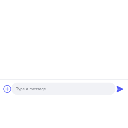
Şimdi konuşalım.
Bize e-posta gönderin.
Gönder
Photo