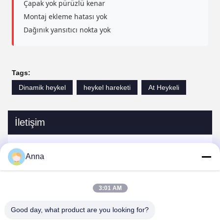
Çapak yok pürüzlü kenar
Montaj ekleme hatası yok
Dağınık yansıtıcı nokta yok
Tags:
Dinamik heykel
heykel hareketi
At Heykeli
İletişim
İletişim:
Miss. Anna
Anna
tele:
0086-14739994070
3:01 AM
Good day, what product are you looking for?