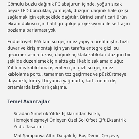
Gömülü buzlu dağınık PC abajurun içinde, yoğun sıcak
beyaz LED boncuklar, yumuşak, düzgün dağınık hale çıkışı
sağlamak için eşit şekilde dağıtılır. Birinci sınıf ticari ürün
ekranı dokusu için hafif gri gölge projeksiyonu ile sert aşırı
pozlama parlaması yok.
Endüstriyel IP65 tam su geçirmez yapıyla üretilmiştir: hızlı
duvar ve kiriş montajı için yan tarafta entegre gizli su
geçirmez asma tokası; dağınık açıktaki kabloları düzgün bir
şekilde düzenlemek için altta gizli kablo saklama oluğu;
Yalıtılmış kablolama işlemleri için gizli su geçirmez
kablolama portu, tamamen toz geçirmez ve püskürtmeye
dayanıklı, tüm yıl boyunca yağmurlu, karlı, nemli dış
ortamlarda istikrarlı çalışma.
Temel Avantajlar
Sıradan Simetrik Yıldız Işıklarından Farklı,
Homojenleşmeyi Önleyen Özel Sol Ofset Çift Eksantrik
Yıldız Tasarımı
Mat Şampanya Altın Dalgalı İçi Boş Demir Çerçeve,