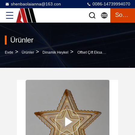
shenbaolaianna@163.con
0086-14739994070
Sohbet
Ürünler
>
>
>
Evde
Ürünler
Dinamik Heykel
Offset Çift Eksantrik Pentagram LED Dekor Işık Mat Şampanya Altın Dalgalı Çürük Demir Çerçeve Ve IP65 Dış Dekorasyon Için Su Geçirmez